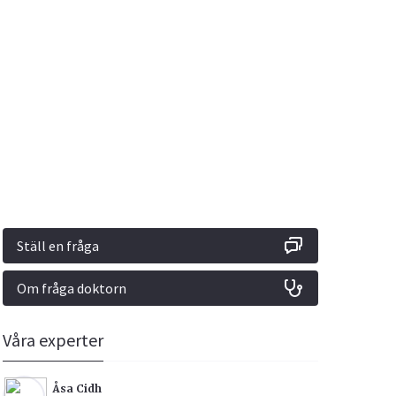
Vacciner
Hjärta & Kärl
Hud & Hår
Rökavvänjning
Sex & Samliv
din
e besvara
Rörelseapparaten
Sömn & Stress
ar
n
Ställ en fråga
Om fråga doktorn
icy.
Våra experter
Åsa Cidh