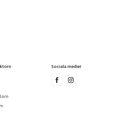
oktorn
Sociala medier
torn
ev