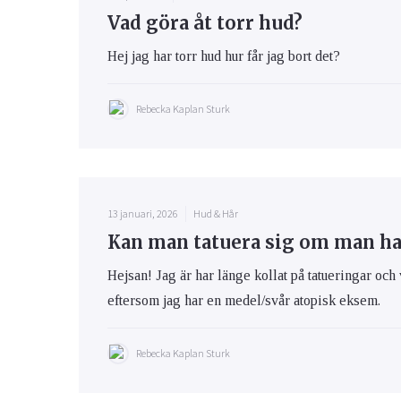
Vad göra åt torr hud?
Hej jag har torr hud hur får jag bort det?
Rebecka Kaplan Sturk
13 januari, 2026
Hud & Hår
Kan man tatuera sig om man h
Hejsan! Jag är har länge kollat på tatueringar och 
eftersom jag har en medel/svår atopisk eksem.
Rebecka Kaplan Sturk