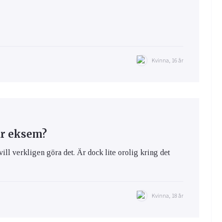
Kvinna, 16 år
ar eksem?
vill verkligen göra det. Är dock lite orolig kring det
Kvinna, 18 år