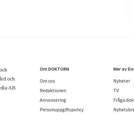
Om DOKTORN
Mer av D
och
ård och
Om oss
Nyheter
edia AB
Redaktionen
TV
Annonsering
Fråga dok
Personuppgiftspolicy
Nyhetsbr