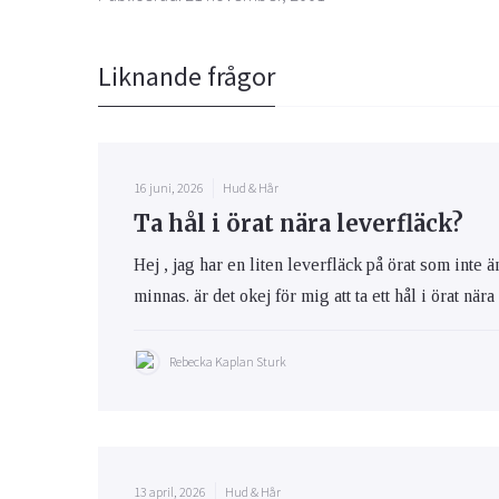
Liknande frågor
16 juni, 2026
Hud & Hår
Ta hål i örat nära leverfläck?
Hej , jag har en liten leverfläck på örat som inte 
minnas. är det okej för mig att ta ett hål i örat när
Rebecka Kaplan Sturk
13 april, 2026
Hud & Hår