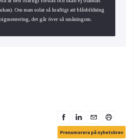
ta är helt ofarligt förstås och skall ej blandas
jukan). Om man solat så kraftigt att blåsbildning
 pigmentering, det går över så småningom.
Prenumerera på nyhetsbrev