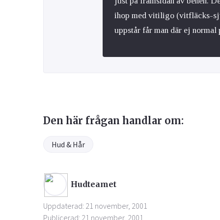
just på framsidan av benen. Det
ihop med vitiligo (vitfläcks-s
uppstår får man där ej normal
Den här frågan handlar om:
Hud & Hår
Hudteamet
Uppdaterad: 21 november, 2001
Publicerad: 21 november, 2001