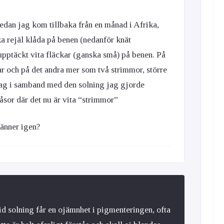
(sedan jag kom tillbaka från en månad i Afrika,
a rejäl klåda på benen (nedanför knät
upptäckt vita fläckar (ganska små) på benen. På
r och på det andra mer som två strimmor, större
 jag i samband med den solning jag gjorde
åsor där det nu är vita “strimmor”
änner igen?
 vid solning får en ojämnhet i pigmenteringen, ofta