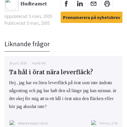
Hudteamet
Uppdaterad: 5 mars, 2005
Prenumerera på nyhetsbrev
Publicerad: 5 mars, 2005
Liknande frågor
16 juni, 2026
Hud & Hår
Ta hål i örat nära leverfläck?
Hej , jag har en liten leverfläck på örat som inte ändrats
någonting och jag har haft den så länge jag kan minnas. är
det okej för mig att ta ett hål i örat nära den fläcken eller
bör jag absolut inte?
Rebecka Kaplan Sturk
Kvinna, 17 år