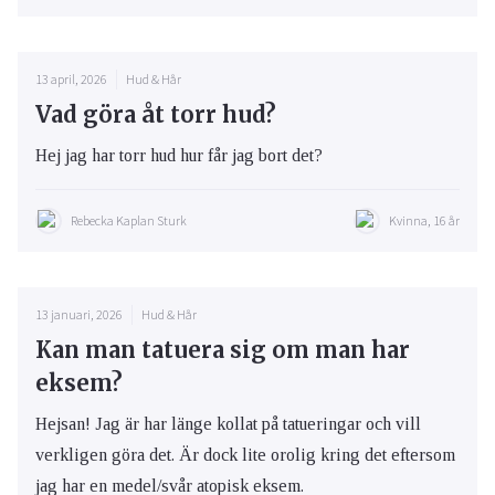
13 april, 2026
Hud & Hår
Vad göra åt torr hud?
Hej jag har torr hud hur får jag bort det?
Rebecka Kaplan Sturk
Kvinna, 16 år
13 januari, 2026
Hud & Hår
Kan man tatuera sig om man har
eksem?
Hejsan! Jag är har länge kollat på tatueringar och vill
verkligen göra det. Är dock lite orolig kring det eftersom
jag har en medel/svår atopisk eksem.