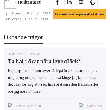
Hudteamet
Uppdaterad: 10 januari, 2003
Prenumerera på nyhetsbrev
Publicerad: 10 januari, 2003
Liknande frågor
16 juni, 2026
Hud & Hår
Ta hål i örat nära leverfläck?
Hej , jag har en liten leverfläck på örat som inte ändrats
någonting och jag har haft den så länge jag kan minnas. är
det okej för mig att ta ett hål i örat nära den fläcken eller
bör jag absolut inte?
Rebecka Kaplan Sturk
Kvinna, 17 år