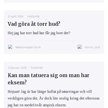
13 april, 2026
Hud & Hår
Vad göra åt torr hud?
Hej jag har torr hud hur får jag bort det?
Rebecka Kaplan Sturk
Kvinna, 16 år
13 januari, 2026
Hud & Hår
Kan man tatuera sig om man har
eksem?
Hejsan! Jag är har länge kollat på tatueringar och vill
verkligen göra det. Är dock lite orolig kring det eftersom
jag har en medel/svår atopisk eksem.