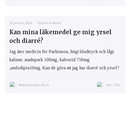
29 januari, 2026
Hjärnan & Nerver
Kan mina läkemedel ge mig yrsel
och diarré?
Jag äter medicin för Parkinson, högt blodtryck och lågt
kalium: madopark 100mg, kaleorid 750mg
,amlodipin10mg. Kan de göra att jag har diarré och yrsel?
Rebecka Kaplan Sturk
Man, 79 år