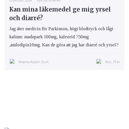
29 januari, 2026
Hjärnan & Nerver
Kan mina läkemedel ge mig yrsel
och diarré?
Jag äter medicin för Parkinson, högt blodtryck och lågt
kalium: madopark 100mg, kaleorid 750mg
,amlodipin10mg. Kan de göra att jag har diarré och yrsel?
Rebecka Kaplan Sturk
Man, 79 år