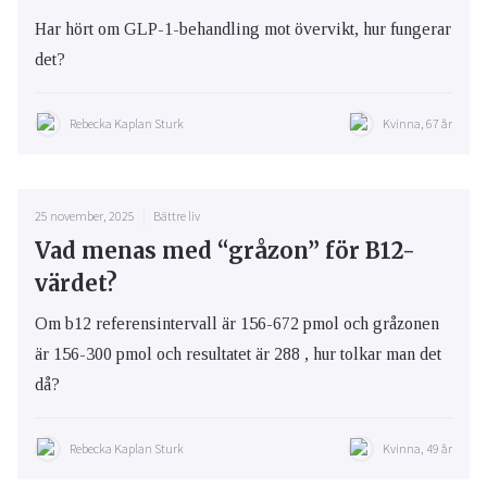
Har hört om GLP-1-behandling mot övervikt, hur fungerar
det?
Rebecka Kaplan Sturk
Kvinna, 67 år
25 november, 2025
Bättre liv
Vad menas med “gråzon” för B12-
värdet?
Om b12 referensintervall är 156-672 pmol och gråzonen
är 156-300 pmol och resultatet är 288 , hur tolkar man det
då?
Rebecka Kaplan Sturk
Kvinna, 49 år