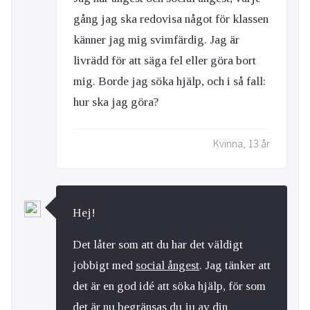
gång jag ska redovisa något för klassen
känner jag mig svimfärdig. Jag är
livrädd för att säga fel eller göra bort
mig. Borde jag söka hjälp, och i så fall:
hur ska jag göra?
Kvinna, 13 år
Hej!
Det låter som att du har det väldigt
jobbigt med
social ångest
. Jag tänker att
det är en god idé att söka hjälp, för som
det är nu begränsas du ju av din