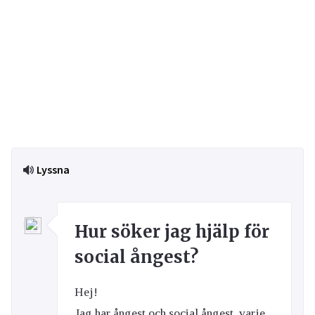
Lyssna
Hur söker jag hjälp för
social ångest?
Hej!
Jag har ångest och social ångest, varje