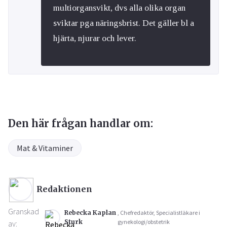
multiorgansvikt, dvs alla olika organ
sviktar pga näringsbrist. Det gäller bl a
hjärta, njurar och lever.
Den här frågan handlar om:
Mat & Vitaminer
Redaktionen
Granskad
Rebecka Kaplan
, Chefredaktör, Specialistläkare i
Sturk
gynekologi/obstetrik
av: