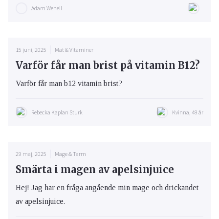
Adam Wenell
15 juni, 2025
Mat & Vitaminer
Varför får man brist på vitamin B12?
Varför får man b12 vitamin brist?
Rebecka Kaplan Sturk
Kvinna, 48 år
29 maj, 2025
Mage & Tarm
Smärta i magen av apelsinjuice
Hej! Jag har en fråga angående min mage och drickandet
av apelsinjuice.