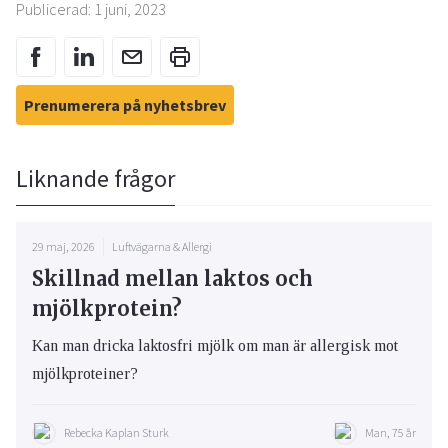
Publicerad: 1 juni, 2023
Prenumerera på nyhetsbrev
Liknande frågor
29 maj, 2026
Luftvägarna & Allergi
Skillnad mellan laktos och
mjölkprotein?
Kan man dricka laktosfri mjölk om man är allergisk mot
mjölkproteiner?
Rebecka Kaplan Sturk
Man, 75 år