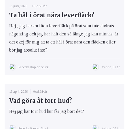
16 juni, 2026
Hud & Hår
Ta hål i örat nära leverfläck?
Hej , jag har en liten leverfläck på örat som inte ändrats
någonting och jag har haft den så länge jag kan minnas. är
det okej för mig att ta ett hål i örat nära den fläcken eller
bör jag absolut inte?
Rebecka Kaplan Sturk
Kvinna, 17 år
13 april, 2026
Hud & Hår
Vad göra åt torr hud?
Hej jag har torr hud hur får jag bort det?
Rebecka Kaplan Sturk
Kvinna, 16 år