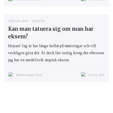
13 januari, 2026
Hud & Hår
Kan man tatuera sig om man har
eksem?
Hejsan! Jag är har länge kollat på tatueringar och vill
verkligen göra det. Är dock lite orolig kring det eftersom
jag har en medel/svår atopisk eksem.
Rebecka Kaplan Sturk
Kvinna, 18 år