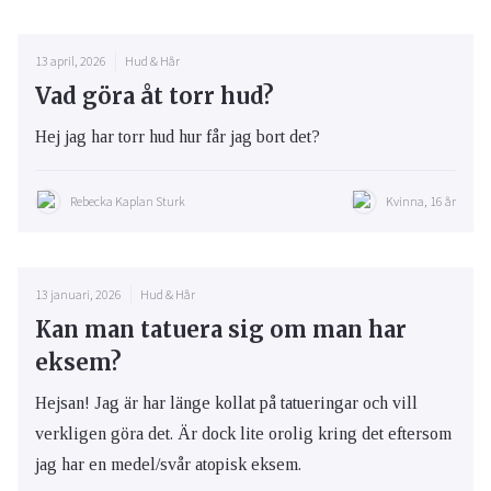
13 april, 2026
Hud & Hår
Vad göra åt torr hud?
Hej jag har torr hud hur får jag bort det?
Rebecka Kaplan Sturk
Kvinna, 16 år
13 januari, 2026
Hud & Hår
Kan man tatuera sig om man har
eksem?
Hejsan! Jag är har länge kollat på tatueringar och vill
verkligen göra det. Är dock lite orolig kring det eftersom
jag har en medel/svår atopisk eksem.