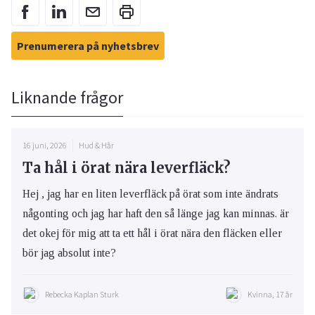
Prenumerera på nyhetsbrev
Liknande frågor
16 juni, 2026
Hud & Hår
Ta hål i örat nära leverfläck?
Hej , jag har en liten leverfläck på örat som inte ändrats
någonting och jag har haft den så länge jag kan minnas. är
det okej för mig att ta ett hål i örat nära den fläcken eller
bör jag absolut inte?
Rebecka Kaplan Sturk
Kvinna, 17 år