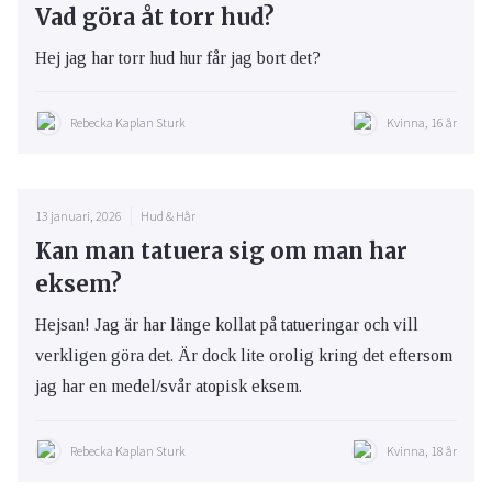
Vad göra åt torr hud?
Hej jag har torr hud hur får jag bort det?
Rebecka Kaplan Sturk
Kvinna, 16 år
13 januari, 2026
Hud & Hår
Kan man tatuera sig om man har
eksem?
Hejsan! Jag är har länge kollat på tatueringar och vill
verkligen göra det. Är dock lite orolig kring det eftersom
jag har en medel/svår atopisk eksem.
Rebecka Kaplan Sturk
Kvinna, 18 år