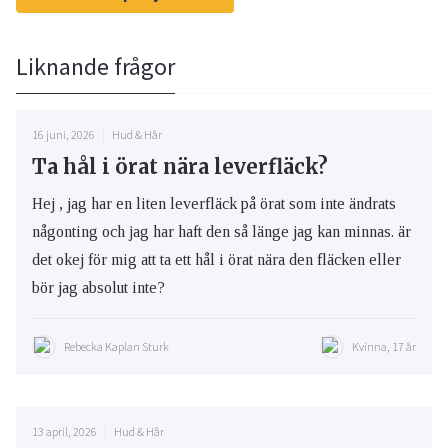
Liknande frågor
16 juni, 2026
Hud & Hår
Ta hål i örat nära leverfläck?
Hej , jag har en liten leverfläck på örat som inte ändrats
någonting och jag har haft den så länge jag kan minnas. är
det okej för mig att ta ett hål i örat nära den fläcken eller
bör jag absolut inte?
Rebecka Kaplan Sturk
Kvinna, 17 år
13 april, 2026
Hud & Hår