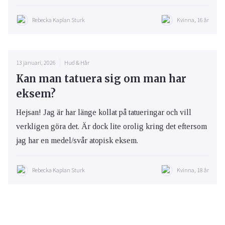
Rebecka Kaplan Sturk
Kvinna, 16 år
13 januari, 2026
Hud & Hår
Kan man tatuera sig om man har
eksem?
Hejsan! Jag är har länge kollat på tatueringar och vill
verkligen göra det. Är dock lite orolig kring det eftersom
jag har en medel/svår atopisk eksem.
Rebecka Kaplan Sturk
Kvinna, 18 år