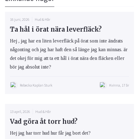
16 juni, 2026
Hud & Hår
Ta hål i örat nära leverfläck?
Hej , jag har en liten leverfläck på örat som inte ändrats
någonting och jag har haft den så länge jag kan minnas. är
det okej för mig att ta ett hål i örat nära den fläcken eller
bör jag absolut inte?
Rebecka Kaplan Sturk
Kvinna, 17 år
13 april, 2026
Hud & Hår
Vad göra åt torr hud?
Hej jag har torr hud hur får jag bort det?