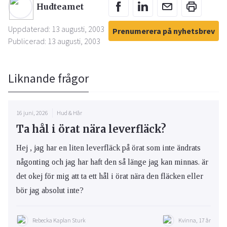
Hudteamet
Uppdaterad: 13 augusti, 2003
Prenumerera på nyhetsbrev
Publicerad: 13 augusti, 2003
Liknande frågor
16 juni, 2026
Hud & Hår
Ta hål i örat nära leverfläck?
Hej , jag har en liten leverfläck på örat som inte ändrats
någonting och jag har haft den så länge jag kan minnas. är
det okej för mig att ta ett hål i örat nära den fläcken eller
bör jag absolut inte?
Rebecka Kaplan Sturk
Kvinna, 17 år