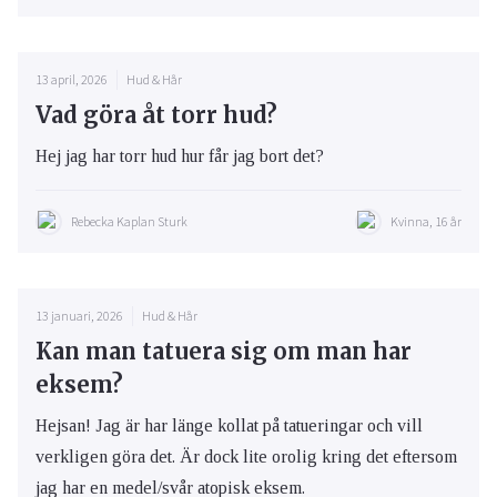
13 april, 2026
Hud & Hår
Vad göra åt torr hud?
Hej jag har torr hud hur får jag bort det?
Rebecka Kaplan Sturk
Kvinna, 16 år
13 januari, 2026
Hud & Hår
Kan man tatuera sig om man har
eksem?
Hejsan! Jag är har länge kollat på tatueringar och vill
verkligen göra det. Är dock lite orolig kring det eftersom
jag har en medel/svår atopisk eksem.