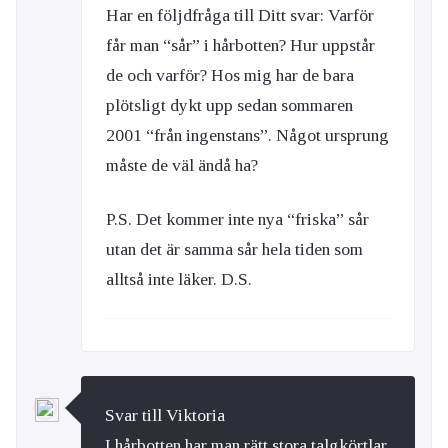
Har en följdfråga till Ditt svar: Varför
får man “sår” i hårbotten? Hur uppstår
de och varför? Hos mig har de bara
plötsligt dykt upp sedan sommaren
2001 “från ingenstans”. Något ursprung
måste de väl ändå ha?
P.S. Det kommer inte nya “friska” sår
utan det är samma sår hela tiden som
alltså inte läker. D.S.
Svar till Viktoria
I hårbotten har man rätt stora talgkörtlar