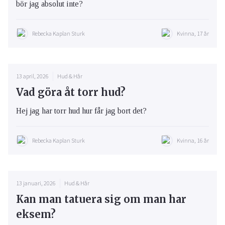
bör jag absolut inte?
Rebecka Kaplan Sturk
Kvinna, 17 år
13 april, 2026
Hud & Hår
Vad göra åt torr hud?
Hej jag har torr hud hur får jag bort det?
Rebecka Kaplan Sturk
Kvinna, 16 år
13 januari, 2026
Hud & Hår
Kan man tatuera sig om man har
eksem?