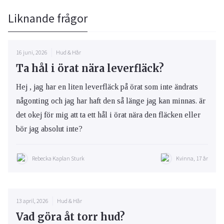
Liknande frågor
16 juni, 2026
Hud & Hår
Ta hål i örat nära leverfläck?
Hej , jag har en liten leverfläck på örat som inte ändrats
någonting och jag har haft den så länge jag kan minnas. är
det okej för mig att ta ett hål i örat nära den fläcken eller
bör jag absolut inte?
Rebecka Kaplan Sturk
Kvinna, 17 år
13 april, 2026
Hud & Hår
Vad göra åt torr hud?