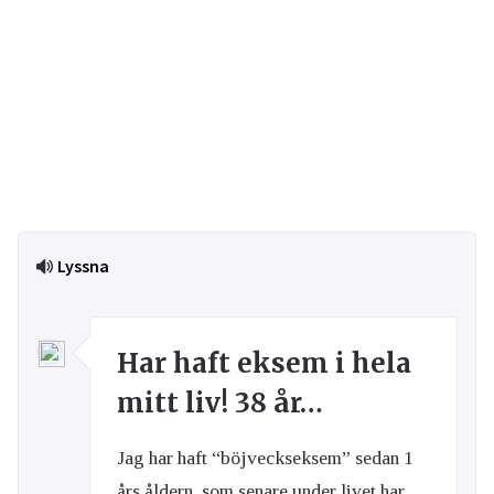
Lyssna
Har haft eksem i hela
mitt liv! 38 år…
Jag har haft “böjveckseksem” sedan 1
års åldern, som senare under livet har