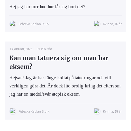
Hej jag har torr hud hur får jag bort det?
Rebecka Kaplan Sturk
Kvinna, 16 år
13 januari, 2026
Hud & Hår
Kan man tatuera sig om man har
eksem?
Hejsan! Jag är har länge kollat på tatueringar och vill
verkligen göra det. Är dock lite orolig kring det eftersom
jag har en medel/svår atopisk eksem.
Rebecka Kaplan Sturk
Kvinna, 18 år