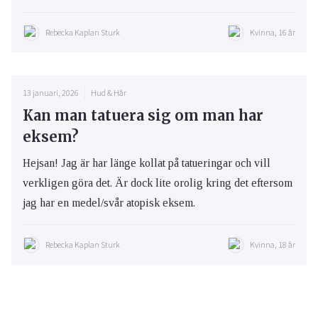
Rebecka Kaplan Sturk
Kvinna, 16 år
13 januari, 2026
Hud & Hår
Kan man tatuera sig om man har
eksem?
Hejsan! Jag är har länge kollat på tatueringar och vill
verkligen göra det. Är dock lite orolig kring det eftersom
jag har en medel/svår atopisk eksem.
Rebecka Kaplan Sturk
Kvinna, 18 år