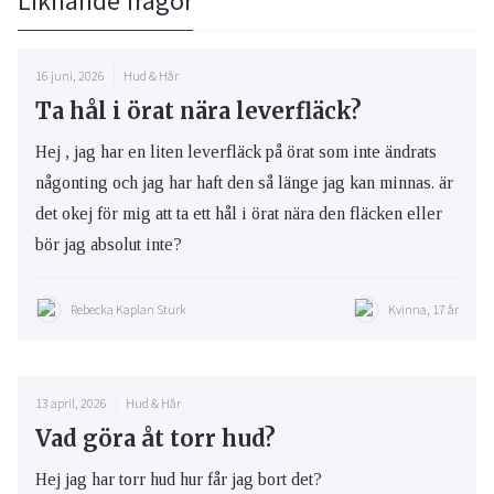
Liknande frågor
16 juni, 2026
Hud & Hår
Ta hål i örat nära leverfläck?
Hej , jag har en liten leverfläck på örat som inte ändrats
någonting och jag har haft den så länge jag kan minnas. är
det okej för mig att ta ett hål i örat nära den fläcken eller
bör jag absolut inte?
Rebecka Kaplan Sturk
Kvinna, 17 år
13 april, 2026
Hud & Hår
Vad göra åt torr hud?
Hej jag har torr hud hur får jag bort det?