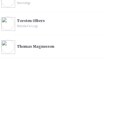
Neurologi
Torsten Olbers
Metabol kirurgi
Thomas Magnusson