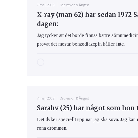
7 maj, 2008
Depression & Ångest
X-ray (man 62) har sedan 1972 S
dagen:
Jag tycker att det borde finnas bättre sömnmedicin
provat det mesta; benzodiazepin håller inte.
7 maj, 2008
Depression & Ångest
Sarahv (25) har något som hon t
Det dyker speciellt upp när jag ska sova. Jag kan 
rena drömmen.