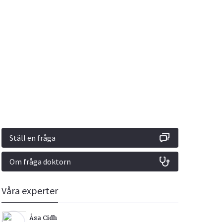
Vacciner
Hjärta & Kärl
Hud & Hår
Rökavvänjning
Sex & Samliv
din
e besvara
Rörelseapparaten
Sömn & Stress
ar
n
Ställ en fråga
Om fråga doktorn
icy.
Våra experter
Åsa Cidh