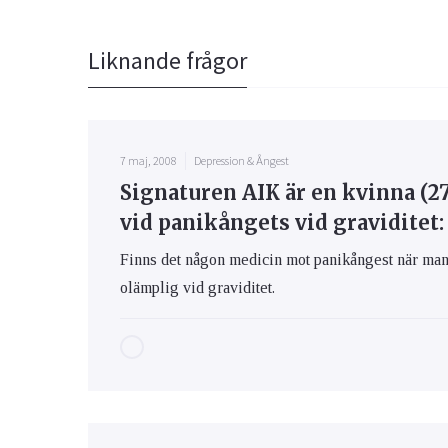
Liknande frågor
7 maj, 2008
Depression & Ångest
Signaturen AIK är en kvinna (2
vid panikångets vid graviditet:
Finns det någon medicin mot panikångest när man ä
olämplig vid graviditet.