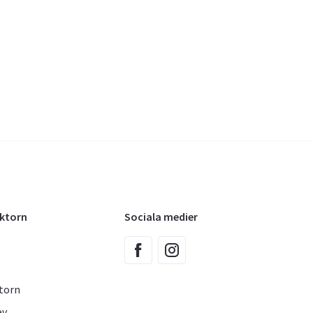
oktorn
Sociala medier
torn
ev