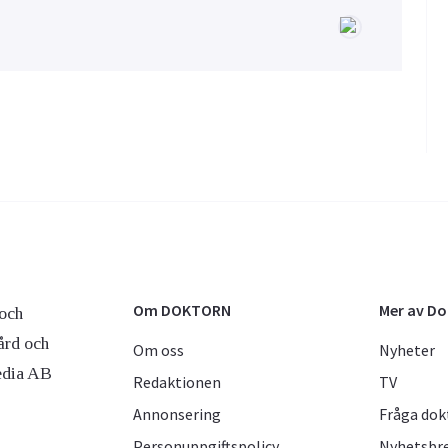
Om DOKTORN
Mer av D
och
ård och
Om oss
Nyheter
edia AB
Redaktionen
TV
Annonsering
Fråga dok
Personuppgiftspolicy
Nyhetsbr