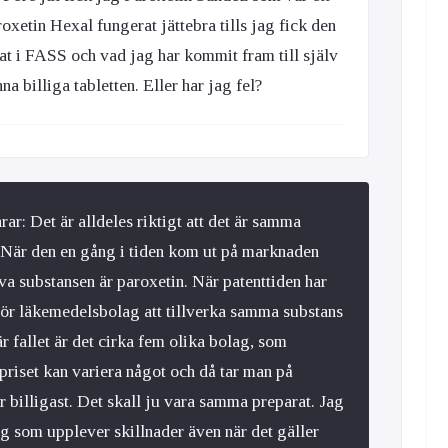
roxetin Hexal fungerat jättebra tills jag fick den
ttat i FASS och vad jag har kommit fram till själv
na billiga tabletten. Eller har jag fel?
rar:
Det är alldeles riktigt att det är samma
. När den en gång i tiden kom ut på marknaden
iva substansen är paroxetin. När patenttiden har
t för läkemedelsbolag att tillverka samma substans
är fallet är det cirka fem olika bolag, som
priset kan variera något och då tar man på
r billigast. Det skall ju vara samma preparat. Jag
ag som upplever skillnader även när det gäller