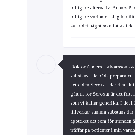
billigare alternativ. Annars Pa
billigare varianten. Jag har ti
så är det något som fattas i den
Doktor Anders Halvarsson sva
substans i de båda preparaten
hette den Seroxat, där den akt
gått ut för Seroxat är det frit
som vi kallar generika. I det h
tillverkar samma substans där 
apoteket det som för stunden ä
träffar på patienter i min vard