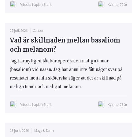
Rebecka Kaplan Sturk
Kvinna, 71 år
21 juli, 2026
Cancer
Vad är skillnaden mellan basaliom
och melanom?
Jag har nyligen fått bortopererat en malign tumör
(basaliom) vid näsan. Jag har ännu inte fått något svar på
resultatet men min sköterska säger att det är skillnad på
malign tumör och malignt melanom.
Rebecka Kaplan Sturk
Kvinna, 75 år
16 juni, 2026
Mage & Tarm