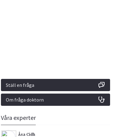
Vacciner
Hjärta & Kärl
Hud & Hår
Rökavvänjning
Sex & Samliv
din
e besvara
Rörelseapparaten
Sömn & Stress
ar
n
Ställ en fråga
Om fråga doktorn
icy.
Våra experter
Åsa Cidh