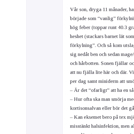
Vår son, dryga 11 månader, har
började som “vanlig” förkylni
hög feber (toppar runt 40.3 g
heshet (stackars barnet lät som
förkylning”. Och så kom utslag
sig nedåt ben och sedan mage/
och hårbotten. Sonen fjällar o
att nu fjälla lite här och där. 
per dag samt miniderm att sm
– Är det “ofarligt” att ha en 
– Hur ofta ska man smörja me
kortisonsalvan eller bör det gå
– Kan eksemet bero på tex mjöl
misstänkt halsinfektion, men al