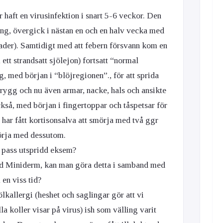
 haft en virusinfektion i snart 5-6 veckor. Den
ng, övergick i nästan en och en halv vecka med
rader). Samtidigt med att febern försvann kom en
 ett strandsatt sjölejon) fortsatt “normal
, med början i “blöjregionen”., för att sprida
rygg och nu även armar, nacke, hals och ansikte
ckså, med början i fingertoppar och tåspetsar för
Vi har fått kortisonsalva att smörja med två ggr
örja med dessutom.
så pass utspridd eksem?
d Miniderm, kan man göra detta i samband med
 en viss tid?
kallergi (heshet och saglingar gör att vi
la koller visar på virus) ish som välling varit