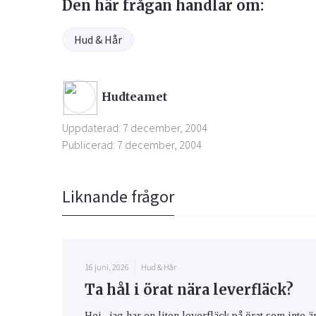
Den här frågan handlar om:
Hud & Hår
Hudteamet
Uppdaterad: 7 december, 2004
Publicerad: 7 december, 2004
Liknande frågor
16 juni, 2026
Hud & Hår
Ta hål i örat nära leverfläck?
Hej , jag har en liten leverfläck på örat som inte 