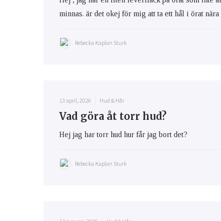
minnas. är det okej för mig att ta ett hål i örat när
Rebecka Kaplan Sturk
13 april, 2026
Hud & Hår
Vad göra åt torr hud?
Hej jag har torr hud hur får jag bort det?
Rebecka Kaplan Sturk