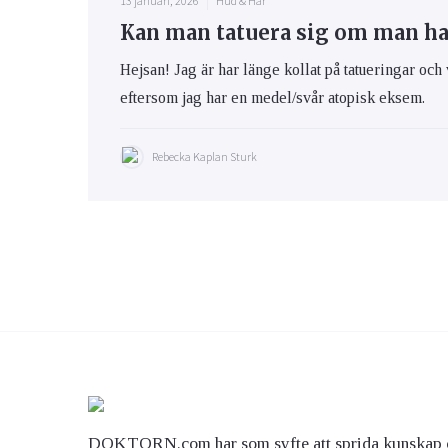
13 januari, 2026
Hud & Hår
Kan man tatuera sig om man h
Hejsan! Jag är har länge kollat på tatueringar och 
eftersom jag har en medel/svår atopisk eksem.
Rebecka Kaplan Sturk
DOKTORN.com har som syfte att sprida kunskap 