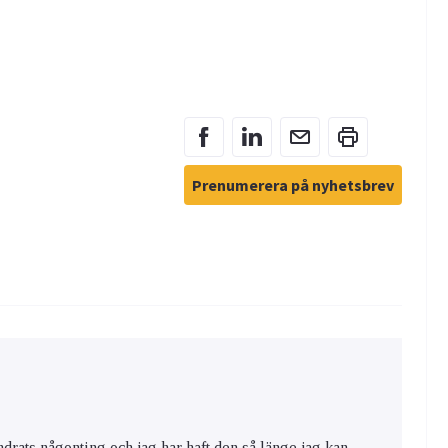
Prenumerera på nyhetsbrev
ändrats någonting och jag har haft den så länge jag kan