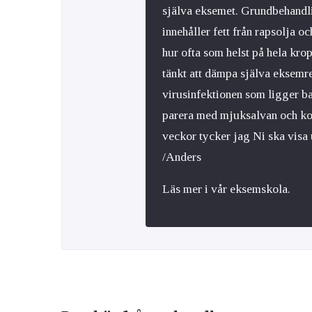
själva eksemet. Grundbehandl
innehåller fett från rapsolja
hur ofta som helst på hela kr
tänkt att dämpa själva eksemre
virusinfektionen som ligger ba
parera med mjuksalvan och kort
veckor tycker jag Ni ska visa
/Anders
Läs mer i vår eksemskola.