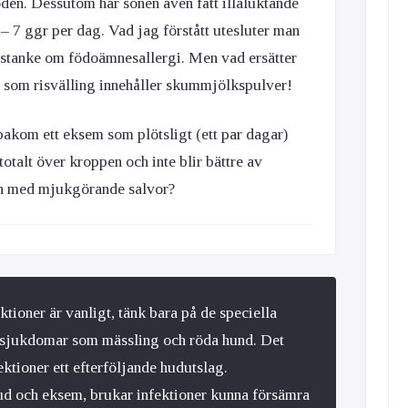
den. Dessutom har sonen även fått illaluktande
 7 ggr per dag. Vad jag förstått utesluter man
stanke om födoämnesallergi. Men vad ersätter
 som risvälling innehåller skummjölkspulver!
bakom ett eksem som plötsligt (ett par dagar)
otalt över kroppen och inte blir bättre av
on med mjukgörande salvor?
ioner är vanligt, tänk bara på de speciella
rnsjukdomar som mässling och röda hund. Det
ektioner ett efterföljande hudutslag.
 hud och eksem, brukar infektioner kunna försämra