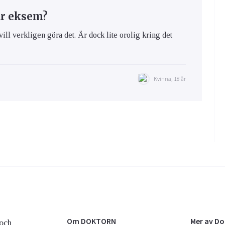
ar eksem?
vill verkligen göra det. Är dock lite orolig kring det
Kvinna, 18 år
Om DOKTORN
Mer av D
och