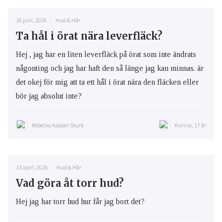
16 juni, 2026
Hud & Hår
Ta hål i örat nära leverfläck?
Hej , jag har en liten leverfläck på örat som inte ändrats
någonting och jag har haft den så länge jag kan minnas. är
det okej för mig att ta ett hål i örat nära den fläcken eller
bör jag absolut inte?
Rebecka Kaplan Sturk
Kvinna, 17 år
13 april, 2026
Hud & Hår
Vad göra åt torr hud?
Hej jag har torr hud hur får jag bort det?