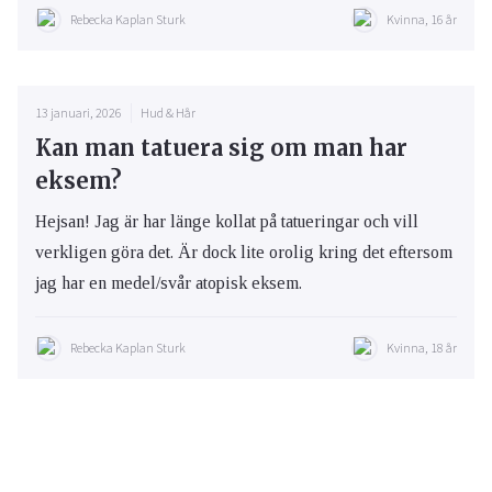
Rebecka Kaplan Sturk
Kvinna, 16 år
13 januari, 2026
Hud & Hår
Kan man tatuera sig om man har
eksem?
Hejsan! Jag är har länge kollat på tatueringar och vill
verkligen göra det. Är dock lite orolig kring det eftersom
jag har en medel/svår atopisk eksem.
Rebecka Kaplan Sturk
Kvinna, 18 år