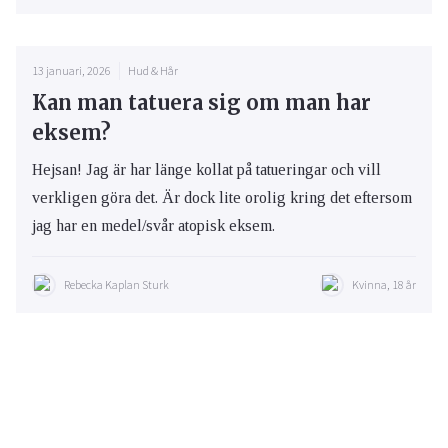
13 januari, 2026
Hud & Hår
Kan man tatuera sig om man har
eksem?
Hejsan! Jag är har länge kollat på tatueringar och vill
verkligen göra det. Är dock lite orolig kring det eftersom
jag har en medel/svår atopisk eksem.
Rebecka Kaplan Sturk
Kvinna, 18 år