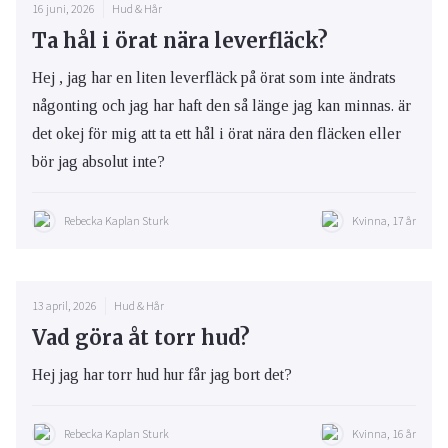
16 juni, 2026
Hud & Hår
Ta hål i örat nära leverfläck?
Hej , jag har en liten leverfläck på örat som inte ändrats
någonting och jag har haft den så länge jag kan minnas. är
det okej för mig att ta ett hål i örat nära den fläcken eller
bör jag absolut inte?
Rebecka Kaplan Sturk
Kvinna, 17 år
13 april, 2026
Hud & Hår
Vad göra åt torr hud?
Hej jag har torr hud hur får jag bort det?
Rebecka Kaplan Sturk
Kvinna, 16 år