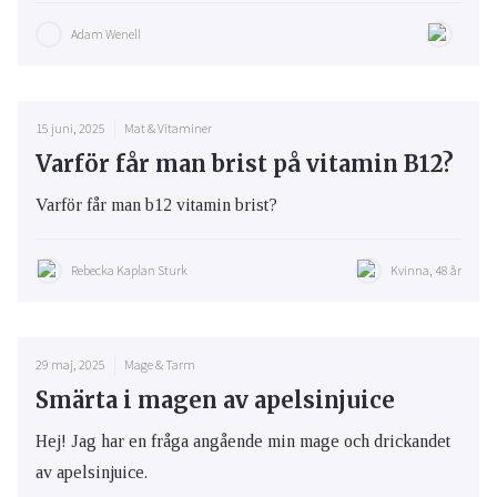
Adam Wenell
15 juni, 2025
Mat & Vitaminer
Varför får man brist på vitamin B12?
Varför får man b12 vitamin brist?
Rebecka Kaplan Sturk
Kvinna, 48 år
29 maj, 2025
Mage & Tarm
Smärta i magen av apelsinjuice
Hej! Jag har en fråga angående min mage och drickandet
av apelsinjuice.