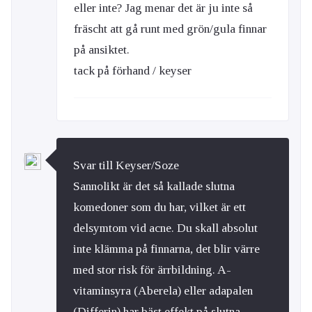
eller inte? Jag menar det är ju inte så
fräscht att gå runt med grön/gula finnar
på ansiktet.
tack på förhand / keyser
Svar till Keyser/Soze
Sannolikt är det så kallade slutna
komedoner som du har, vilket är ett
delsymtom vid acne. Du skall absolut
inte klämma på finnarna, det blir värre
med stor risk för ärrbildning. A-
vitaminsyra (Aberela) eller adapalen
(Differin) har bäst effekt på slutna