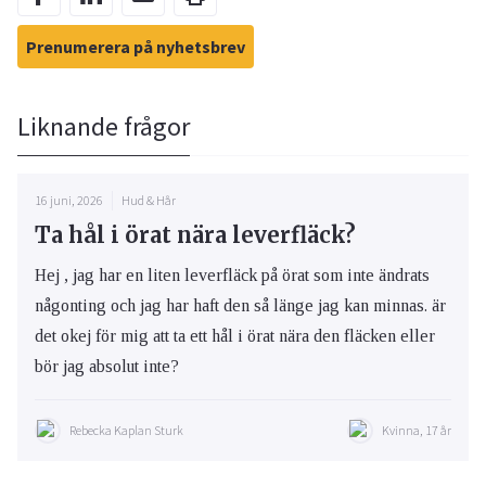
Prenumerera på nyhetsbrev
Liknande frågor
16 juni, 2026
Hud & Hår
Ta hål i örat nära leverfläck?
Hej , jag har en liten leverfläck på örat som inte ändrats
någonting och jag har haft den så länge jag kan minnas. är
det okej för mig att ta ett hål i örat nära den fläcken eller
bör jag absolut inte?
Rebecka Kaplan Sturk
Kvinna, 17 år