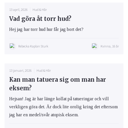
13 april, 2026
Hud & Hår
Vad göra åt torr hud?
Hej jag har torr hud hur får jag bort det?
Rebecka Kaplan Sturk
Kvinna, 16 år
13 januari, 2026
Hud & Hår
Kan man tatuera sig om man har
eksem?
Hejsan! Jag är har länge kollat på tatueringar och vill
verkligen göra det. Är dock lite orolig kring det eftersom
jag har en medel/svår atopisk eksem.