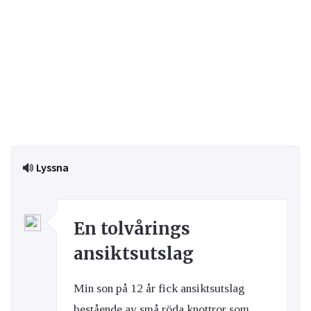
Lyssna
En tolvårings
ansiktsutslag
Min son på 12 år fick ansiktsutslag
bestående av små röda knottror som