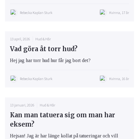
Rebecka Kaplan Sturk
Kvinna, 17 år
13 april, 2026
Hud & Hår
Vad göra åt torr hud?
Hej jag har torr hud hur får jag bort det?
Rebecka Kaplan Sturk
Kvinna, 16 år
13 januari, 2026
Hud & Hår
Kan man tatuera sig om man har
eksem?
Hejsan! Jag är har länge kollat på tatueringar och vill