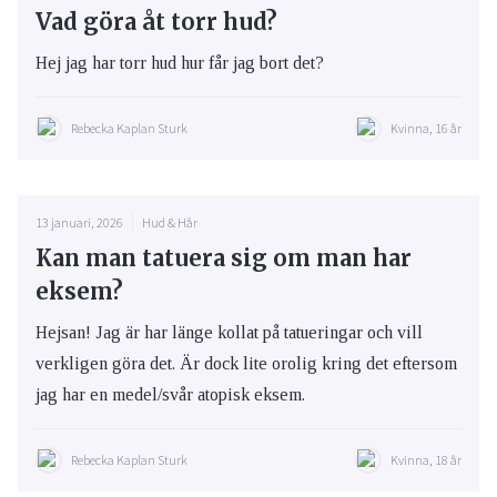
Vad göra åt torr hud?
Hej jag har torr hud hur får jag bort det?
Rebecka Kaplan Sturk
Kvinna, 16 år
13 januari, 2026
Hud & Hår
Kan man tatuera sig om man har
eksem?
Hejsan! Jag är har länge kollat på tatueringar och vill
verkligen göra det. Är dock lite orolig kring det eftersom
jag har en medel/svår atopisk eksem.
Rebecka Kaplan Sturk
Kvinna, 18 år