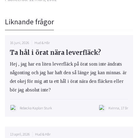
Liknande frågor
16 juni, 2026
Hud & Hår
Ta hål i örat nära leverfläck?
Hej , jag har en liten leverfläck på örat som inte ändrats
någonting och jag har haft den så länge jag kan minnas. är
det okej för mig att ta ett hål i örat nära den fläcken eller
bör jag absolut inte?
Rebecka Kaplan Sturk
Kvinna, 17 år
13 april, 2026
Hud & Hår