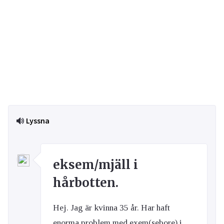
Lyssna
eksem/mjäll i
hårbotten.
Hej. Jag är kvinna 35 år. Har haft
enorma problem med exem(sebore) i