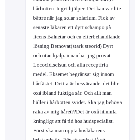
hårbotten. Inget hjälper. Det kan var lite
bättre när jag solar solarium. Fick av
senaste läkaren ett dyrt schampo på
licens Balnetar och en efterbehandlande
lösning Betnovat(stark steorid) Dyrt
och utan hjälp. innan har jag provat
Lococid,selsun och alla receptfria
medel. Eksemet begränsar sig innom
hårfästet. Dettta är besvärande. det blir
oxå ibland fuktiga sår. Och allt man
häller i hårbotten svider. Ska jag behöva
raka av mig håret??Det är oxå himmla
krångligt att få tid hos hudspecialist.
Först ska man uppta husläkarens
bristande tid. För att endast få ett