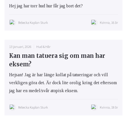
Hej jag har torr hud hur får jag bort det?
Rebecka Kaplan Sturk
Kvinna, 16 år
13 januari, 2026
Hud & Hår
Kan man tatuera sig om man har
eksem?
Hejsan! Jag är har länge kollat på tatueringar och vill
verkligen göra det. Är dock lite orolig kring det eftersom
jag har en medel/svår atopisk eksem.
Rebecka Kaplan Sturk
Kvinna, 18 år