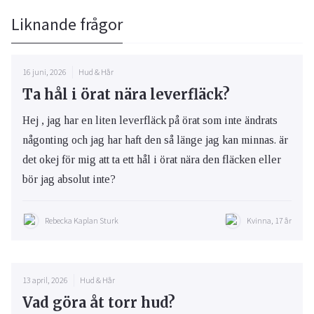
Liknande frågor
16 juni, 2026
Hud & Hår
Ta hål i örat nära leverfläck?
Hej , jag har en liten leverfläck på örat som inte ändrats
någonting och jag har haft den så länge jag kan minnas. är
det okej för mig att ta ett hål i örat nära den fläcken eller
bör jag absolut inte?
Rebecka Kaplan Sturk
Kvinna, 17 år
13 april, 2026
Hud & Hår
Vad göra åt torr hud?