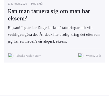
13 januari, 2026
Hud & Hår
Kan man tatuera sig om man har
eksem?
Hejsan! Jag är har länge kollat på tatueringar och vill
verkligen göra det. Är dock lite orolig kring det eftersom
jag har en medel/svår atopisk eksem.
Rebecka Kaplan Sturk
Kvinna, 18 år