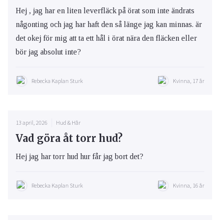
Hej , jag har en liten leverfläck på örat som inte ändrats
någonting och jag har haft den så länge jag kan minnas. är
det okej för mig att ta ett hål i örat nära den fläcken eller
bör jag absolut inte?
Rebecka Kaplan Sturk
Kvinna, 17 år
13 april, 2026
Hud & Hår
Vad göra åt torr hud?
Hej jag har torr hud hur får jag bort det?
Rebecka Kaplan Sturk
Kvinna, 16 år