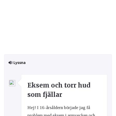
Lyssna
Eksem och torr hud
som fjällar
Hej! I 16-årsåldern började jag få
problem med eksem i armvecken och