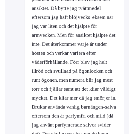
ansiktet. Då bytte jag tvättmedel
eftersom jag haft blöjvecks-eksem när
jag var liten och det hjälpte för
armvecken. Men för ansiktet hjälpte det
inte. Det återkommer varje år under
hösten och verkar variera efter
väderförhållande. Förr blev jag helt
illröd och svullnad på ögonlocken och
runt ögonen, men numera blir jag mest
torr och fjällar samt att det kliar väldigt
mycket. Det kliar mer då jag smörjer in.
Brukar använda vanlig barnängen-salva
eftersom den är parfymfri och mild (då
jag använt parfymerade salvor svider
det). Det skulle vara bra om du hade