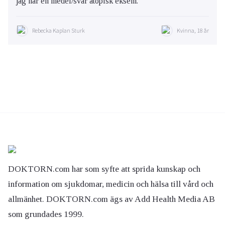
jag har en medel/svår atopisk eksem.
Rebecka Kaplan Sturk
Kvinna, 18 år
DOKTORN.com har som syfte att sprida kunskap och
information om sjukdomar, medicin och hälsa till vård och
allmänhet. DOKTORN.com ägs av Add Health Media AB
som grundades 1999.