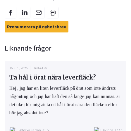
Prenumerera på nyhetsbrev
Liknande frågor
16 juni, 2026
Hud & Hår
Ta hål i örat nära leverfläck?
Hej , jag har en liten leverfläck på örat som inte ändrats
någonting och jag har haft den så länge jag kan minnas. är
det okej för mig att ta ett hål i örat nära den fläcken eller
bör jag absolut inte?
Rebecka Kaplan Sturk
Kvinna, 17 år