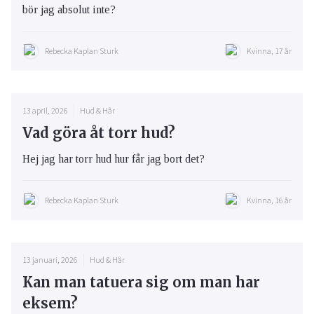
bör jag absolut inte?
Rebecka Kaplan Sturk
Kvinna, 17 år
13 april, 2026
Hud & Hår
Vad göra åt torr hud?
Hej jag har torr hud hur får jag bort det?
Rebecka Kaplan Sturk
Kvinna, 16 år
13 januari, 2026
Hud & Hår
Kan man tatuera sig om man har
eksem?