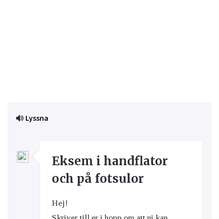
Lyssna
Eksem i handflator
och på fotsulor
Hej!
Skriver till er i hopp om att ni kan