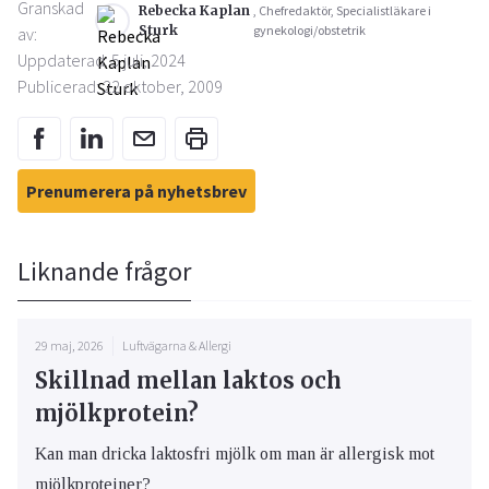
Granskad
Rebecka Kaplan
, Chefredaktör, Specialistläkare i
Sturk
gynekologi/obstetrik
av:
Uppdaterad: 5 juli, 2024
Publicerad: 22 oktober, 2009
Prenumerera på nyhetsbrev
Liknande frågor
29 maj, 2026
Luftvägarna & Allergi
Skillnad mellan laktos och
mjölkprotein?
Kan man dricka laktosfri mjölk om man är allergisk mot
mjölkproteiner?