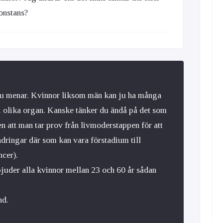
onstans?
d du menar. Kvinnor liksom män kan ju ha många
 i olika organ. Kanske tänker du ändå på det som
en att man tar prov från livmoderstappen för att
dringar där som kan vara förstadium till
cer).
juder alla kvinnor mellan 23 och 60 år sådan
nd.