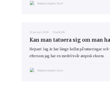
Rebecka Kaplan Sturk
13 januari, 2026
Hud & Hår
Kan man tatuera sig om man h
Hejsan! Jag är har länge kollat på tatueringar och 
eftersom jag har en medel/svår atopisk eksem.
Rebecka Kaplan Sturk