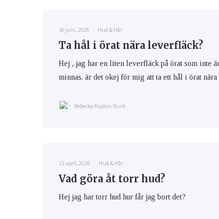
16 juni, 2026
Hud & Hår
Ta hål i örat nära leverfläck?
Hej , jag har en liten leverfläck på örat som inte 
minnas. är det okej för mig att ta ett hål i örat när
Rebecka Kaplan Sturk
13 april, 2026
Hud & Hår
Vad göra åt torr hud?
Hej jag har torr hud hur får jag bort det?