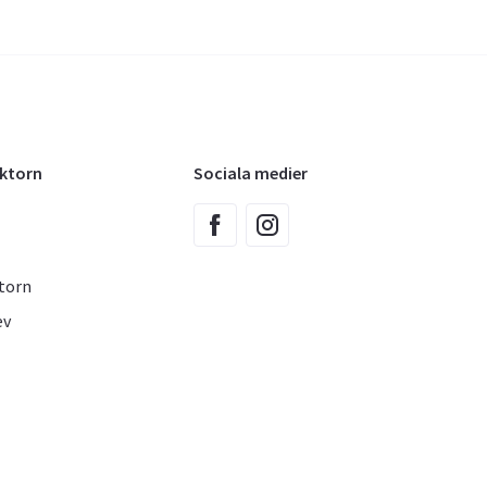
oktorn
Sociala medier
torn
ev