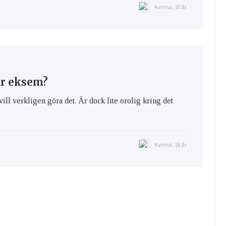
Kvinna, 16 år
ar eksem?
vill verkligen göra det. Är dock lite orolig kring det
Kvinna, 18 år