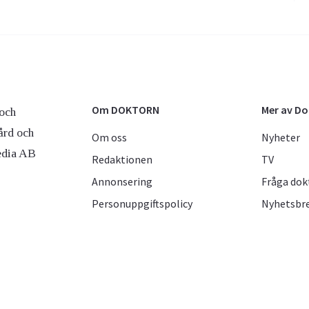
Om DOKTORN
Mer av D
och
ård och
Om oss
Nyheter
edia AB
Redaktionen
TV
Annonsering
Fråga dok
Personuppgiftspolicy
Nyhetsbr