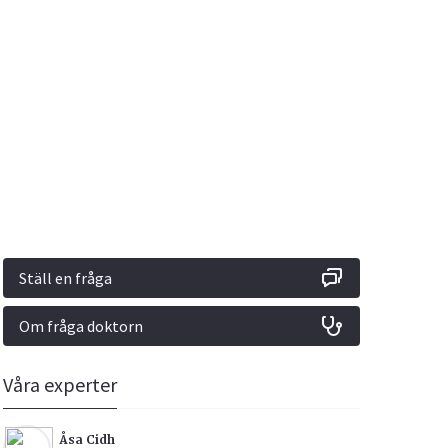
Vacciner
Hjärta & Kärl
Hud & Hår
Rökavvänjning
Sex & Samliv
din
e besvara
Rörelseapparaten
Sömn & Stress
ar
n
Ställ en fråga
Om fråga doktorn
icy.
Våra experter
Åsa Cidh