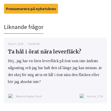
Prenumerera på nyhetsbrev
Liknande frågor
16 juni, 2026
Hud & Hår
Ta hål i örat nära leverfläck?
Hej , jag har en liten leverfläck på örat som inte ändrats
någonting och jag har haft den så länge jag kan minnas. är
det okej för mig att ta ett hål i örat nära den fläcken eller
bör jag absolut inte?
Rebecka Kaplan Sturk
Kvinna, 17 år