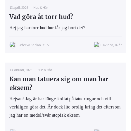
13 april, 2026
Hud & Hår
Vad göra åt torr hud?
Hej jag har torr hud hur får jag bort det?
Rebecka Kaplan Sturk
Kvinna, 16 år
13 januari, 2026
Hud & Hår
Kan man tatuera sig om man har
eksem?
Hejsan! Jag är har länge kollat på tatueringar och vill
verkligen göra det. Är dock lite orolig kring det eftersom
jag har en medel/svår atopisk eksem.