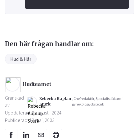
Den här frågan handlar om:
Hud & Hår
Hudteamet
Granskad
Rebecka Kaplan
, Chefredaktör, Specialistläkare i
Sturk
gynekologi/obstetrik
av:
Uppdaterad: 8 augusti, 2024
Publicerad: 13 maj, 2003