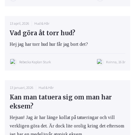
13 april, 2026
Hud & Hår
Vad göra åt torr hud?
Hej jag har torr hud hur får jag bort det?
Rebecka Kaplan Sturk
Kvinna, 16 år
13 januari, 2026
Hud & Hår
Kan man tatuera sig om man har
eksem?
Hejsan! Jag är har länge kollat på tatueringar och vill
verkligen göra det. Är dock lite orolig kring det eftersom
jag har en medel/svår atopisk eksem.