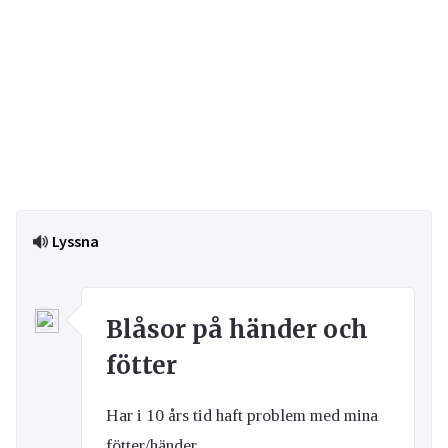
Lyssna
Blåsor på händer och
fötter
Har i 10 års tid haft problem med mina
fötter/händer.