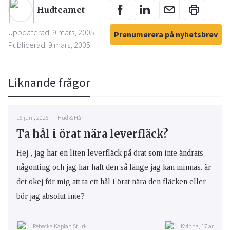
Hudteamet
Uppdaterad: 9 mars, 2005
Prenumerera på nyhetsbrev
Publicerad: 9 mars, 2005
Liknande frågor
16 juni, 2026
Hud & Hår
Ta hål i örat nära leverfläck?
Hej , jag har en liten leverfläck på örat som inte ändrats
någonting och jag har haft den så länge jag kan minnas. är
det okej för mig att ta ett hål i örat nära den fläcken eller
bör jag absolut inte?
Rebecka Kaplan Sturk
Kvinna, 17 år