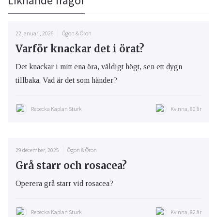
Liknande frågor
22 januari, 2026
Ögon & Öron
Varför knackar det i örat?
Det knackar i mitt ena öra, väldigt högt, sen ett dygn
tillbaka. Vad är det som händer?
Rebecka Kaplan Sturk
Kvinna, 80 år
29 december, 2025
Ögon & Öron
Grå starr och rosacea?
Operera grå starr vid rosacea?
Rebecka Kaplan Sturk
Kvinna, 82 år