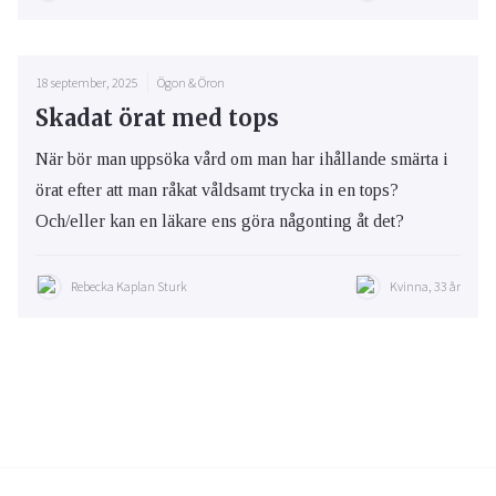
18 september, 2025
Ögon & Öron
Skadat örat med tops
När bör man uppsöka vård om man har ihållande smärta i
örat efter att man råkat våldsamt trycka in en tops?
Och/eller kan en läkare ens göra någonting åt det?
Rebecka Kaplan Sturk
Kvinna, 33 år