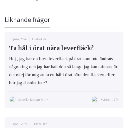
Liknande frågor
16 juni, 2026
Hud & Hår
Ta hål i örat nära leverfläck?
Hej , jag har en liten leverfläck på örat som inte ändrats
någonting och jag har haft den så länge jag kan minnas. är
det okej för mig att ta ett hål i örat nära den fläcken eller
bör jag absolut inte?
Rebecka Kaplan Sturk
Kvinna, 17 år
13 april, 2026
Hud & Hår