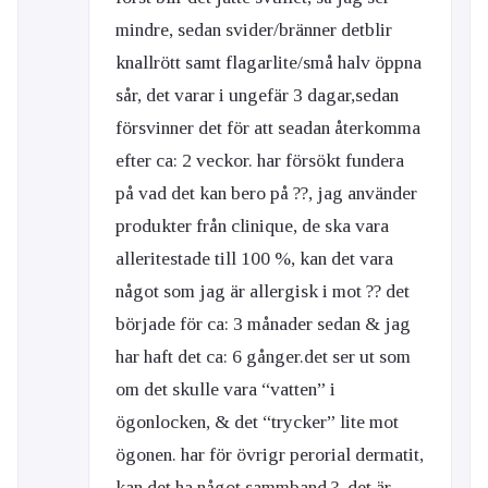
mindre, sedan svider/bränner detblir
knallrött samt flagarlite/små halv öppna
sår, det varar i ungefär 3 dagar,sedan
försvinner det för att seadan återkomma
efter ca: 2 veckor. har försökt fundera
på vad det kan bero på ??, jag använder
produkter från clinique, de ska vara
alleritestade till 100 %, kan det vara
något som jag är allergisk i mot ?? det
började för ca: 3 månader sedan & jag
har haft det ca: 6 gånger.det ser ut som
om det skulle vara “vatten” i
ögonlocken, & det “trycker” lite mot
ögonen. har för övrigr perorial dermatit,
kan det ha något sammband ?, det är