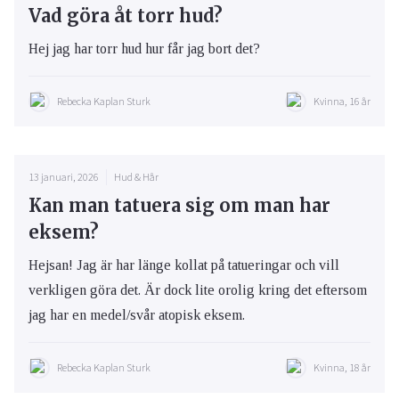
Vad göra åt torr hud?
Hej jag har torr hud hur får jag bort det?
Rebecka Kaplan Sturk
Kvinna, 16 år
13 januari, 2026
Hud & Hår
Kan man tatuera sig om man har
eksem?
Hejsan! Jag är har länge kollat på tatueringar och vill
verkligen göra det. Är dock lite orolig kring det eftersom
jag har en medel/svår atopisk eksem.
Rebecka Kaplan Sturk
Kvinna, 18 år