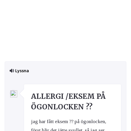
Lyssna
ALLERGI /EKSEM PÅ
ÖGONLOCKEN ??
jag har fått eksem ?? på ögonlocken,
först blir det jätte svullet, så jag ser