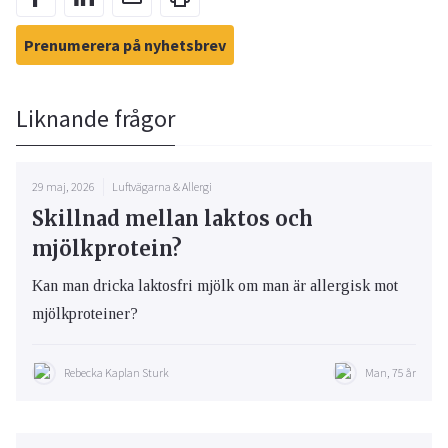
Prenumerera på nyhetsbrev
Liknande frågor
29 maj, 2026
Luftvägarna & Allergi
Skillnad mellan laktos och
mjölkprotein?
Kan man dricka laktosfri mjölk om man är allergisk mot
mjölkproteiner?
Rebecka Kaplan Sturk
Man, 75 år