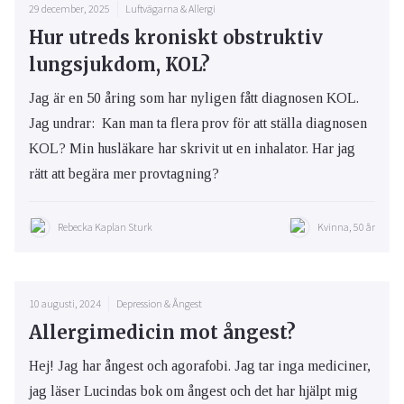
29 december, 2025
Luftvägarna & Allergi
Hur utreds kroniskt obstruktiv
lungsjukdom, KOL?
Jag är en 50 åring som har nyligen fått diagnosen KOL.
Jag undrar: Kan man ta flera prov för att ställa diagnosen
KOL? Min husläkare har skrivit ut en inhalator. Har jag
rätt att begära mer provtagning?
Rebecka Kaplan Sturk
Kvinna, 50 år
10 augusti, 2024
Depression & Ångest
Allergimedicin mot ångest?
Hej! Jag har ångest och agorafobi. Jag tar inga mediciner,
jag läser Lucindas bok om ångest och det har hjälpt mig