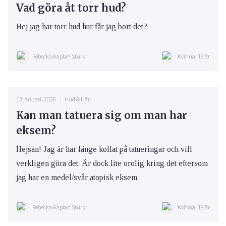
Vad göra åt torr hud?
Hej jag har torr hud hur får jag bort det?
Rebecka Kaplan Sturk
Kvinna, 16 år
13 januari, 2026
Hud & Hår
Kan man tatuera sig om man har
eksem?
Hejsan! Jag är har länge kollat på tatueringar och vill
verkligen göra det. Är dock lite orolig kring det eftersom
jag har en medel/svår atopisk eksem.
Rebecka Kaplan Sturk
Kvinna, 18 år