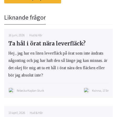
Liknande frågor
16 juni, 2026
Hud & Hår
Ta hål i örat nära leverfläck?
Hej , jag har en liten leverfläck på örat som inte ändrats
någonting och jag har haft den så länge jag kan minnas. är
det okej för mig att ta ett hål i örat nära den fläcken eller
bör jag absolut inte?
Rebecka Kaplan Sturk
Kvinna, 17 år
13 april, 2026
Hud & Hår