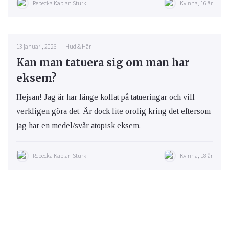
Rebecka Kaplan Sturk
Kvinna, 16 år
13 januari, 2026
Hud & Hår
Kan man tatuera sig om man har
eksem?
Hejsan! Jag är har länge kollat på tatueringar och vill
verkligen göra det. Är dock lite orolig kring det eftersom
jag har en medel/svår atopisk eksem.
Rebecka Kaplan Sturk
Kvinna, 18 år