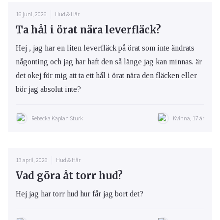
16 juni, 2026
Hud & Hår
Ta hål i örat nära leverfläck?
Hej , jag har en liten leverfläck på örat som inte ändrats
någonting och jag har haft den så länge jag kan minnas. är
det okej för mig att ta ett hål i örat nära den fläcken eller
bör jag absolut inte?
Rebecka Kaplan Sturk
Kvinna, 17 år
13 april, 2026
Hud & Hår
Vad göra åt torr hud?
Hej jag har torr hud hur får jag bort det?