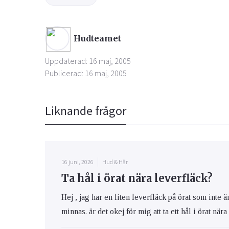
Hudteamet
Uppdaterad: 16 maj, 2005
Publicerad: 16 maj, 2005
Liknande frågor
16 juni, 2026
Hud & Hår
Ta hål i örat nära leverfläck?
Hej , jag har en liten leverfläck på örat som inte 
minnas. är det okej för mig att ta ett hål i örat när