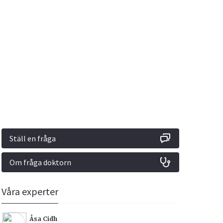
Vacciner
Hjärta & Kärl
Hud & Hår
Rökavvänjning
Sex & Samliv
din
e besvara
Rörelseapparaten
Sömn & Stress
ar
n
Ställ en fråga
Om fråga doktorn
icy.
Våra experter
Åsa Cidh