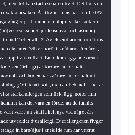
t, men det kan starta senare i livet. Det finns en
en exakta orsaken. Ärftlighet finns bara i 50-70%
ånga gånger pratar man om atopi, vilket täcker in
(böjveckseksemet, pollensnuvan och astman).
 ibland 2 eller alla 3. Av eksembarnen förbättras
re och eksemet “växer bort” i småbarns-/tonåren,
vär upp i vuxenlivet. En bakomliggande orsak
födelsen (ärftligt) är torrare än normalt,
 normala och huden har svårare än normalt att
bbning går inte att bota, men att behandla. Det är
vika starka allergen som fisk, ägg, nötter mm
 hemmet kan det vara en fördel att de funnits
 varit värre att skaffa helt nya vid något års
 hade utvecklat djurallergi. Djurallergenen flyger
 stänga in barn/djur i enskilda rum har ytterst