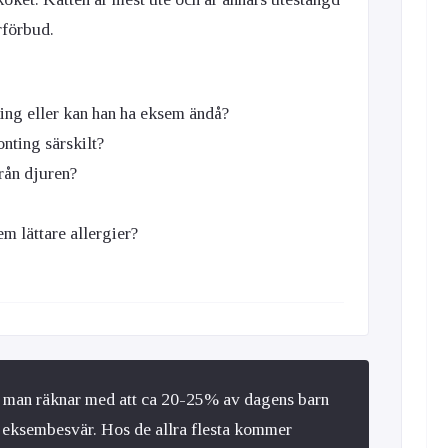
rförbud.
ting eller kan han ha eksem ändå?
onting särskilt?
rån djuren?
m lättare allergier?
 man räknar med att ca 20-25% av dagens barn
 eksembesvär. Hos de allra flesta kommer