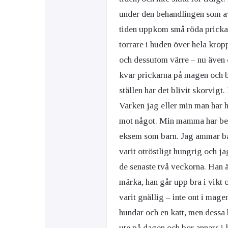
under den behandlingen som av
tiden uppkom små röda prickar
torrare i huden över hela krop
och dessutom värre – nu även 
kvar prickarna på magen och br
ställen har det blivit skorvigt.
Varken jag eller min man har h
mot något. Min mamma har ber
eksem som barn. Jag ammar bar
varit otröstligt hungrig och 
de senaste två veckorna. Han ä
märka, han går upp bra i vikt 
varit gnällig – inte ont i magen
hundar och en katt, men dessa 
ute på dagen och bor annars i 