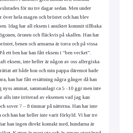
slutades för nu tre dagar sedan. Men under
 över hela magen och bröstet och han blev
pen. Idag har all eksem i ansiktet kommit tillbaka
ögonen, öronen och fläckvis på skallen. Han har
östet, benen och armarna är torra och på vissa
 På ett ben har han fått eksem i “ben vecket”.
aft eksem, inte heller är någon av oss allergiska
ättat att både hon och min pappa däremot hade
a, han har fått ersättning några gånger då han
jag nyss ammat, sammanlagt ca 5 -10 ggr men inte
r alls inte irriterad av eksemen vad jag kan
och sover 7 – 8 timmar på nätterna. Han har inte
 och han har heller inte varit förkyld. Vi har tre
har han ingen direkt kontakt med, hundarna är
köket. Katten är mest ute och är annars utestängd