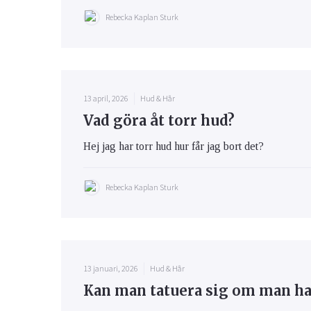
Rebecka Kaplan Sturk
13 april, 2026
Hud & Hår
Vad göra åt torr hud?
Hej jag har torr hud hur får jag bort det?
Rebecka Kaplan Sturk
13 januari, 2026
Hud & Hår
Kan man tatuera sig om man h