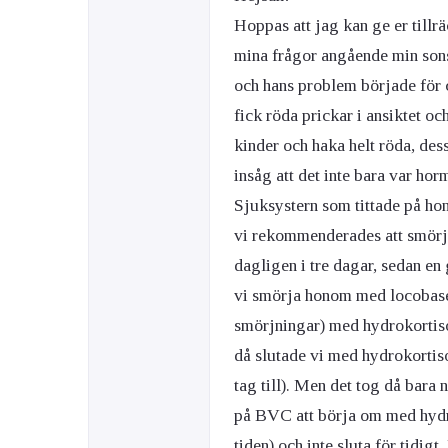
Hoppas att jag kan ge er tillrä
mina frågor angående min son
och hans problem började för 
fick röda prickar i ansiktet och
kinder och haka helt röda, des
insåg att det inte bara var h
Sjuksystern som tittade på ho
vi rekommenderades att smör
dagligen i tre dagar, sedan en
vi smörja honom med locobase f
smörjningar) med hydrokortiso
då slutade vi med hydrokortison
tag till). Men det tog då bara 
på BVC att börja om med hydr
tiden) och inte sluta för tidigt