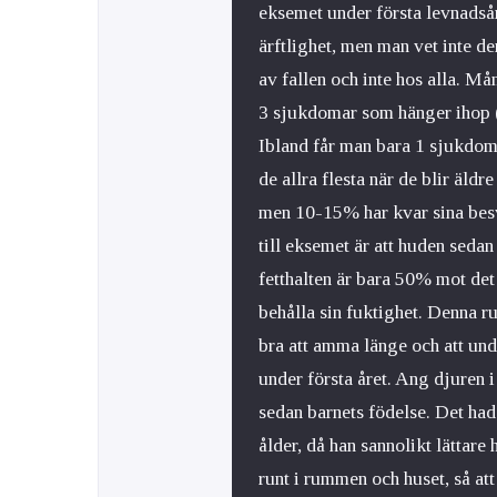
eksemet under första levnadsåre
ärftlighet, men man vet inte d
av fallen och inte hos alla. M
3 sjukdomar som hänger ihop 
Ibland får man bara 1 sjukdom,
de allra flesta när de blir äld
men 10-15% har kvar sina bes
till eksemet är att huden sedan 
fetthalten är bara 50% mot det
behålla sin fuktighet. Denna ru
bra att amma länge och att und
under första året. Ang djuren i
sedan barnets födelse. Det hade
ålder, då han sannolikt lättare
runt i rummen och huset, så att