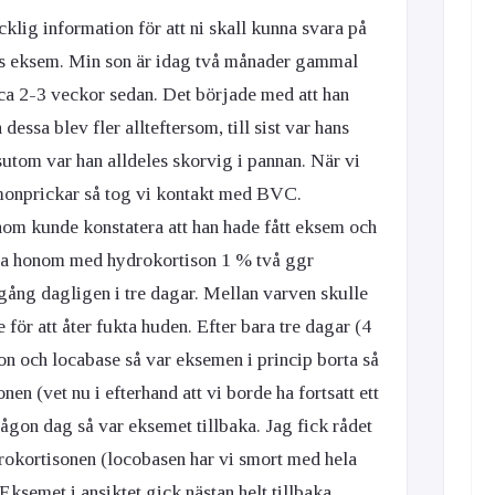
cklig information för att ni skall kunna svara på
s eksem. Min son är idag två månader gammal
ca 2-3 veckor sedan. Det började med att han
 dessa blev fler allteftersom, till sist var hans
sutom var han alldeles skorvig i pannan. När vi
ormonprickar så tog vi kontakt med BVC.
nom kunde konstatera att han hade fått eksem och
ja honom med hydrokortison 1 % två ggr
 gång dagligen i tre dagar. Mellan varven skulle
ör att åter fukta huden. Efter bara tre dagar (4
n och locabase så var eksemen i princip borta så
en (vet nu i efterhand att vi borde ha fortsatt ett
någon dag så var eksemet tillbaka. Jag fick rådet
okortisonen (locobasen har vi smort med hela
. Eksemet i ansiktet gick nästan helt tillbaka