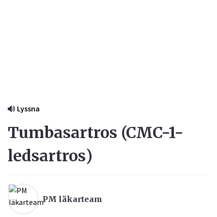
Lyssna
Tumbasartros (
CMC-1-
ledsartros
)
PM läkarteam