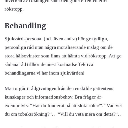
inverkan av rökningen samt den goda effekten efter
rökstopp.
Behandling
Sjukvårdspersonal (och även andra) bör ge tydliga,
personliga råd utan några moraliserande inslag om de
stora hälsovinster som finns att hämta vid rökstopp. Att ge
sådana råd tillhör de mest kostnadseffektiva
behandlingarna vi har inom sjukvården!
Man utgår i rådgivningen från den enskilde patientens
kunskaper och informationsbehov. Bra frågor är
exempelvis: “Har du funderat på att sluta röka?”. “Vad vet
du om tobaksrökning?”… “Vill du veta mera om detta?”…