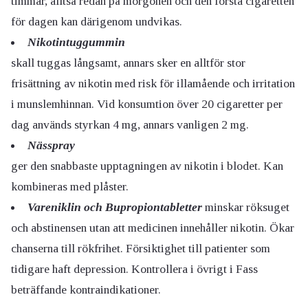
timmar, alltså redan på morgonen och den första cigaretten
för dagen kan därigenom undvikas.
Nikotintuggummin
skall tuggas långsamt, annars sker en alltför stor
frisättning av nikotin med risk för illamående och irritation
i munslemhinnan. Vid konsumtion över 20 cigaretter per
dag används styrkan 4 mg, annars vanligen 2 mg.
Nässpray
ger den snabbaste upptagningen av nikotin i blodet. Kan
kombineras med plåster.
Vareniklin och Bupropiontabletter
minskar röksuget
och abstinensen utan att medicinen innehåller nikotin. Ökar
chanserna till rökfrihet. Försiktighet till patienter som
tidigare haft depression. Kontrollera i övrigt i Fass
beträffande kontraindikationer.