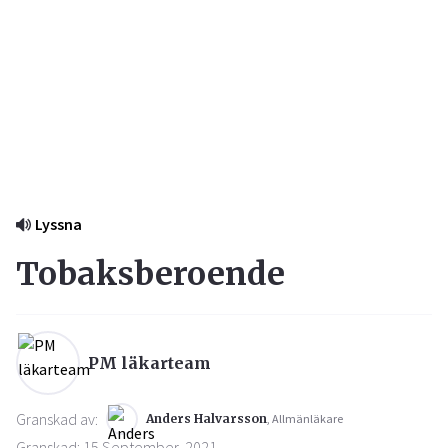
Lyssna
Tobaksberoende
PM läkarteam
Granskad av:
Anders Halvarsson
, Allmänläkare
Granskad: 15 September, 2021