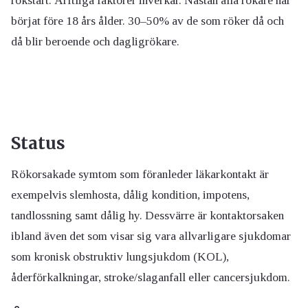
rökstart. Ärftliga faktorer inverkar. Nästan alla rökare har
börjat före 18 års ålder. 30–50% av de som röker då och
då blir beroende och dagligrökare.
Status
Rökorsakade symtom som föranleder läkarkontakt är
exempelvis slemhosta, dålig kondition, impotens,
tandlossning samt dålig hy. Dessvärre är kontaktorsaken
ibland även det som visar sig vara allvarligare sjukdomar
som kronisk obstruktiv lungsjukdom (KOL),
åderförkalkningar, stroke/slaganfall eller cancersjukdom.