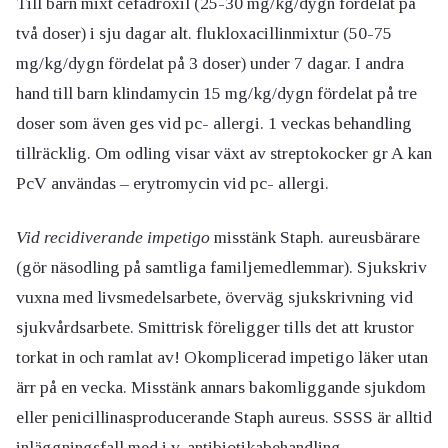
Till barn mixt cefadroxil (25-30 mg/kg/dygn fördelat på
två doser) i sju dagar alt. flukloxacillinmixtur (50-75
mg/kg/dygn fördelat på 3 doser) under 7 dagar. I andra
hand till barn klindamycin 15 mg/kg/dygn fördelat på tre
doser som även ges vid pc- allergi. 1 veckas behandling
tillräcklig. Om odling visar växt av streptokocker gr A kan
PcV användas – erytromycin vid pc- allergi.
Vid recidiverande impetigo
misstänk Staph. aureusbärare
(gör näsodling på samtliga familjemedlemmar). Sjukskriv
vuxna med livsmedelsarbete, överväg sjukskrivning vid
sjukvårdsarbete. Smittrisk föreligger tills det att krustor
torkat in och ramlat av! Okomplicerad impetigo läker utan
ärr på en vecka. Misstänk annars bakomliggande sjukdom
eller penicillinasproducerande Staph aureus. SSSS är alltid
inläggningsfall med i.v. antibiotikabehandling.