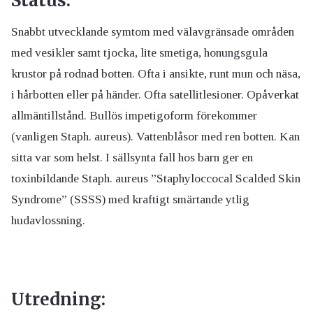
Status:
Snabbt utvecklande symtom med välavgränsade områden
med vesikler samt tjocka, lite smetiga, honungsgula
krustor på rodnad botten. Ofta i ansikte, runt mun och näsa,
i hårbotten eller på händer. Ofta satellitlesioner. Opåverkat
allmäntillstånd. Bullös impetigoform förekommer
(vanligen Staph. aureus). Vattenblåsor med ren botten. Kan
sitta var som helst. I sällsynta fall hos barn ger en
toxinbildande Staph. aureus ”Staphyloccocal Scalded Skin
Syndrome” (SSSS) med kraftigt smärtande ytlig
hudavlossning.
Utredning: