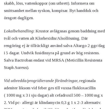
skabb, löss, vattenkoppor (om utbrett). Informera om
smittsamhet mellan syskon, kompisar. Byt handduk och
örngott dagligen.
Lokalbehandling
: Krustor avlägsnas genom baddning med
tvål och vatten alt Klorhexidin/Alsollösning. Där
rengöring ej är tillräckligt använd salva Altargo 2 ggr/dag
i 5 dagar. Undvik fusidinsyra på grund av hög resistens.
Salva Bactroban endast vid MRSA (Meticillin Resistenta
Staph Aureus).
Vid utbredda/progridierande förändringar,
regionala
adeniter liksom vid feber ges till vuxna flukloxacillin
( 1000 mg x 3 i sju dagar) alt cefadroxil 500 – 1000 mg x
2. Vid pc- allergi är klindamycin 0,3 g 1 x 2-3 alternativ.