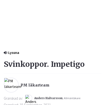
Lyssna
Svinkoppor. Impetigo
PM läkarteam
Granskad av:
Anders Halvarsson
, Allmänläkare
Granskad: 15 September, 2021