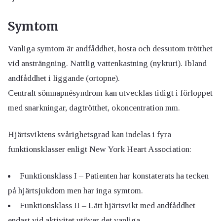
Symtom
Vanliga symtom är andfåddhet, hosta och dessutom trötthet
vid ansträngning. Nattlig vattenkastning (nykturi). Ibland
andfåddhet i liggande (ortopne).
Centralt sömnapnésyndrom kan utvecklas tidigt i förloppet
med snarkningar, dagtrötthet, okoncentration mm.
Hjärtsviktens svårighetsgrad kan indelas i fyra
funktionsklasser enligt New York Heart Association:
Funktionsklass I – Patienten har konstaterats ha tecken
på hjärtsjukdom men har inga symtom.
Funktionsklass II – Lätt hjärtsvikt med andfåddhet
endast vid aktivitet utöver det vanliga.