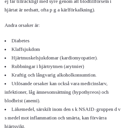
ej får tillräckligt med syre genom att blodtillförseln i
hjärtat är nedsatt, ofta p g a kärlförkalkning).
Andra orsaker är:
Diabetes
Klaffsjukdom
Hjärtmuskelsjukdomar (kardiomyopatier).
Rubbningar i hjärtrytmen (arytmier)
Kraftig och långvarig alkoholkonsumtion.
Utlösande orsaker kan också vara medicinslarv,
infektioner, låg ämnesomsättning (hypothyreos) och
blodbrist (anemi).
Läkemedel, särskilt inom den s k NSAID-gruppen d v
s medel mot inflammation och smärta, kan förvärra
hjärtsvikt.