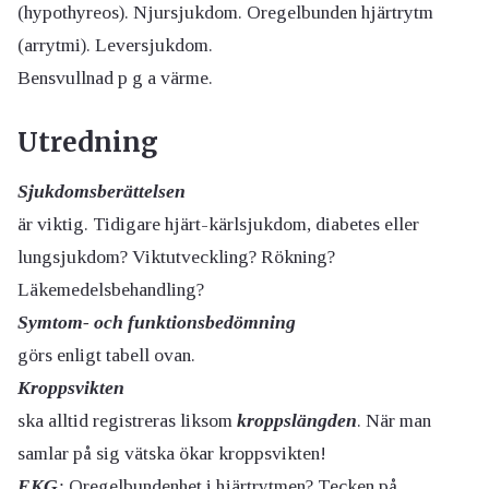
(hypothyreos). Njursjukdom. Oregelbunden hjärtrytm
(arrytmi). Leversjukdom.
Bensvullnad p g a värme.
Utredning
Sjukdomsberättelsen
är viktig. Tidigare hjärt-kärlsjukdom, diabetes eller
lungsjukdom? Viktutveckling? Rökning?
Läkemedelsbehandling?
Symtom- och funktionsbedömning
görs enligt tabell ovan.
Kroppsvikten
ska alltid registreras liksom
kroppslängden
. När man
samlar på sig vätska ökar kroppsvikten!
EKG
:
Oregelbundenhet i hjärtrytmen? Tecken på