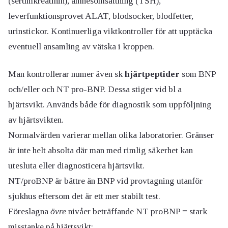
(serumkreatinin), ämnesomsättning (TSH),
leverfunktionsprovet ALAT, blodsocker, blodfetter,
urinstickor. Kontinuerliga viktkontroller för att upptäcka
eventuell ansamling av vätska i kroppen.
Man kontrollerar numer även sk
hjärtpeptider
som BNP
och/eller och NT pro-BNP. Dessa stiger vid bl a
hjärtsvikt. Används både för diagnostik som uppföljning
av hjärtsvikten.
Normalvärden varierar mellan olika laboratorier. Gränser
är inte helt absolta där man med rimlig säkerhet kan
utesluta eller diagnosticera hjärtsvikt.
NT/proBNP är bättre än BNP vid provtagning utanför
sjukhus eftersom det är ett mer stabilt test.
Föreslagna
övre
nivåer beträffande NT proBNP = stark
misstanke på hjärtsvikt: