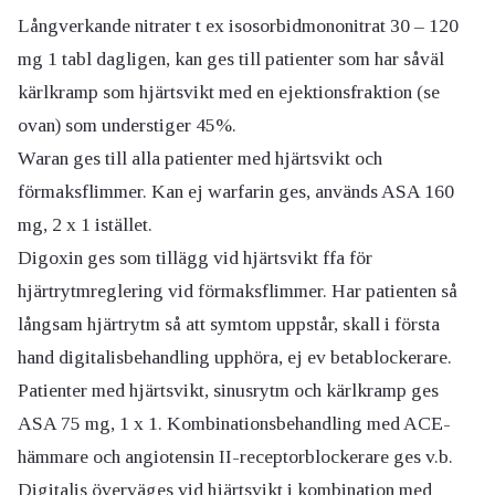
Långverkande nitrater t ex isosorbidmononitrat 30 – 120
mg 1 tabl dagligen, kan ges till patienter som har såväl
kärlkramp som hjärtsvikt med en ejektionsfraktion (se
ovan) som understiger 45%.
Waran ges till alla patienter med hjärtsvikt och
förmaksflimmer. Kan ej warfarin ges, används ASA 160
mg, 2 x 1 istället.
Digoxin ges som tillägg vid hjärtsvikt ffa för
hjärtrytmreglering vid förmaksflimmer. Har patienten så
långsam hjärtrytm så att symtom uppstår, skall i första
hand digitalisbehandling upphöra, ej ev betablockerare.
Patienter med hjärtsvikt, sinusrytm och kärlkramp ges
ASA 75 mg, 1 x 1. Kombinationsbehandling med ACE-
hämmare och angiotensin II-receptorblockerare ges v.b.
Digitalis överväges vid hjärtsvikt i kombination med