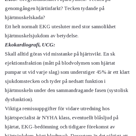
genomgången hjärtinfarkt? Tecken tydande på
hjärtmuskelskada?
Ett helt normalt EKG utesluter med stor sannolikhet
hjärtmuskelsjukdom av betydelse.
Ekokardiografi, UCG:
Skall alltid göras vid misstanke på hjärtsvikt. En sk
ejektionsfraktion (mått på blodvolymen som hjärtat
pumpar ut vid varje slag) som understiger 45% är ett klart
sjukdomstecken och tyder på nedsatt funktion i
hjärtmuskeln under den sammandragande fasen (systolisk
dysfunktion).
Viktiga remissuppgifter för vidare utredning hos
hjärtspecialist är NYHA klass, eventuellt blåsljud på
hjärtat, EKG-bedömning och tidigare förekomst av
hjärtsjukdom, högt blodtryck. Dessutom är det viktigt att