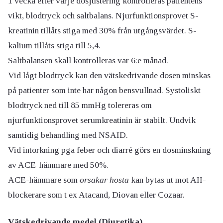
1 vecka efter varje dosjustering kontrolleras patientens
vikt, blodtryck och saltbalans. Njurfunktionsprovet S-
kreatinin tillåts stiga med 30% från utgångsvärdet. S-
kalium tillåts stiga till 5,4.
Saltbalansen skall kontrolleras var 6:e månad.
Vid lågt blodtryck kan den vätskedrivande dosen minskas
på patienter som inte har någon bensvullnad. Systoliskt
blodtryck ned till 85 mmHg tolereras om
njurfunktionsprovet serumkreatinin är stabilt. Undvik
samtidig behandling med NSAID.
Vid intorkning pga feber och diarré görs en dosminskning
av ACE-hämmare med 50%.
ACE-hämmare som
orsakar hosta
kan bytas ut mot AII-
blockerare som t ex Atacand, Diovan eller Cozaar.
Vätskedrivande medel (Diuretika)