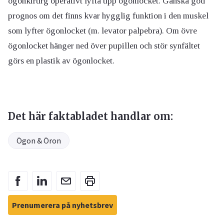
ögonkirurg operativt lyfta upp ögonlocket. Ganska god
prognos om det finns kvar hygglig funktion i den muskel
som lyfter ögonlocket (m. levator palpebra). Om övre
ögonlocket hänger ned över pupillen och stör synfältet
görs en plastik av ögonlocket.
Det här faktabladet handlar om:
Ögon & Öron
Prenumerera på nyhetsbrev