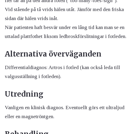
fler tår än på den andra foten (”too-many-toes-sign”).
Vid stående på tå vrids hälen utåt. Jämför med den friska
sidan där hälen vrids inåt.
När patienten haft besvär under en lång tid kan man se en
uttalad plattfothet liksom ledbroskförslitningar i fotleden.
Alternativa överväganden
Differentialdiagnos: Artros i fotled (kan också leda till
valgusställning i fotleden).
Utredning
Vanligen en klinisk diagnos. Eventuellt görs ett ultraljud
eller en magnetröntgen.