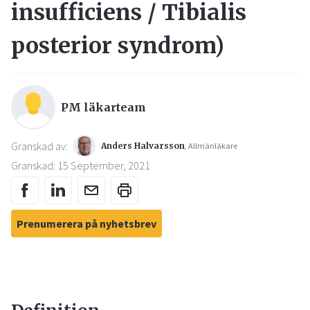
insufficiens / Tibialis
posterior syndrom
)
PM läkarteam
Granskad av:
Anders Halvarsson
, Allmänläkare
Granskad: 15 September, 2021
Prenumerera på nyhetsbrev