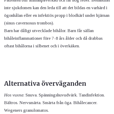
Patienten blir allmänpåverkad och får hög feber. Behandlas
inte sjukdomen kan den leda till att det bildas en varhärd i
ögonhålan eller en infektiös propp i blodkärl under hjärnan
(sinus cavernosus trombos).
Barn har dåligt utvecklade bihålor. Barn får sällan
bihåleinflammationer före 7-8 års ålder och då drabbas
oftast bihålorna i silbenet och i överkäken.
Alternativa överväganden
Hos vuxna
: Snuva. Spänningshuvudvärk. Tandinfektion.
Bältros. Nervsmärta. Smärta från öga. Bihålecancer.
Wegeners granulomatos.