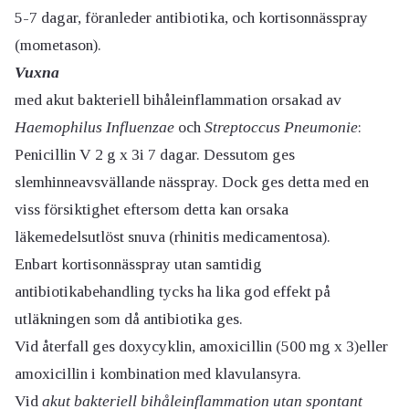
5-7 dagar, föranleder antibiotika, och kortisonnässpray
(mometason).
Vuxna
med akut bakteriell bihåleinflammation orsakad av
Haemophilus Influenzae
och
Streptoccus Pneumonie
:
Penicillin V 2 g x 3i 7 dagar. Dessutom ges
slemhinneavsvällande nässpray. Dock ges detta med en
viss försiktighet eftersom detta kan orsaka
läkemedelsutlöst snuva (rhinitis medicamentosa).
Enbart kortisonnässpray utan samtidig
antibiotikabehandling tycks ha lika god effekt på
utläkningen som då antibiotika ges.
Vid återfall ges doxycyklin, amoxicillin (500 mg x 3)eller
amoxicillin i kombination med klavulansyra.
Vid
akut bakteriell bihåleinflammation utan spontant