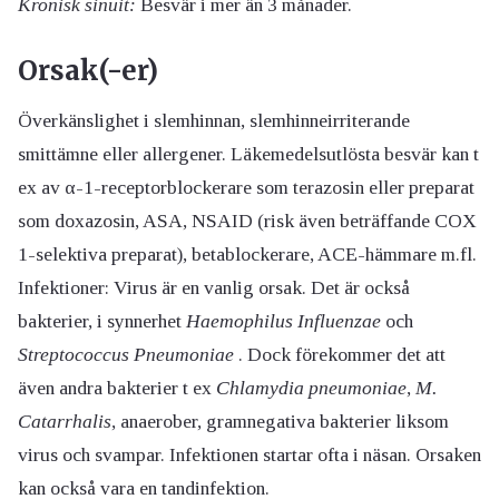
Kronisk sinuit:
Besvär i mer än 3 månader.
Orsak(-er)
Överkänslighet i slemhinnan, slemhinneirriterande
smittämne eller allergener. Läkemedelsutlösta besvär kan t
ex av α-1-receptorblockerare som terazosin eller preparat
som doxazosin, ASA, NSAID (risk även beträffande COX
1-selektiva preparat), betablockerare, ACE-hämmare m.fl.
Infektioner: Virus är en vanlig orsak. Det är också
bakterier, i synnerhet
Haemophilus Influenzae
och
Streptococcus Pneumoniae
. Dock förekommer det att
även andra bakterier t ex
Chlamydia pneumoniae
,
M.
Catarrhalis
, anaerober, gramnegativa bakterier liksom
virus och svampar. Infektionen startar ofta i näsan. Orsaken
kan också vara en tandinfektion.