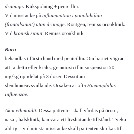
dränage:
Käkspolning + penicillin.
Vid misstanke på
inflammation i pannbihålan
(frontalsinuit) utan dränage
: Röntgen, remiss öronklinik.
Vid
kronisk sinuit
: Remiss öronklinik.
Barn
behandlas i första hand med penicillin. Om barnet vägrar
att ta detta eller kräks, ge amoxicillin suspension 50
mg/kg uppdelat på 3 doser. Dessutom
slemhinneavsvällande. Orsaken är ofta
Haemophilus
Influenzae.
Akut ethmoidit
. Dessa patienter skall vårdas på öron-,
näsa-, halsklinik, kan vara ett livshotande tillstånd. Tveka
aldrig – vid minsta misstanke skall patienten skickas till