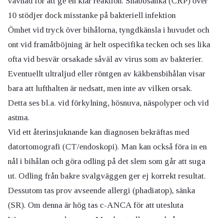
vävnad för att ge en klar reaktion. Snabbsänka (CRP) över
10 stödjer dock misstanke på bakteriell infektion
Ömhet vid tryck över bihålorna, tyngdkänsla i huvudet och
ont vid framåtböjning är helt ospecifika tecken och ses lika
ofta vid besvär orsakade såväl av virus som av bakterier.
Eventuellt ultraljud eller röntgen av käkbensbihålan visar
bara att lufthalten är nedsatt, men inte av vilken orsak.
Detta ses bl.a. vid förkylning, hösnuva, näspolyper och vid
astma.
Vid ett återinsjuknande kan diagnosen bekräftas med
datortomografi (CT/endoskopi). Man kan också föra in en
nål i bihålan och göra odling på det slem som går att suga
ut. Odling från bakre svalgväggen ger ej korrekt resultat.
Dessutom tas prov avseende allergi (phadiatop), sänka
(SR). Om denna är hög tas c-ANCA för att utesluta