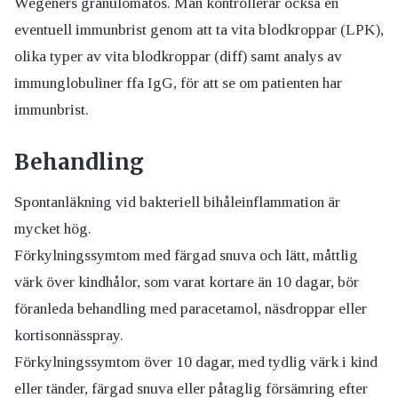
Wegeners granulomatos. Man kontrollerar också en
eventuell immunbrist genom att ta vita blodkroppar (LPK),
olika typer av vita blodkroppar (diff) samt analys av
immunglobuliner ffa IgG, för att se om patienten har
immunbrist.
Behandling
Spontanläkning vid bakteriell bihåleinflammation är
mycket hög.
Förkylningssymtom med färgad snuva och lätt, måttlig
värk över kindhålor, som varat kortare än 10 dagar, bör
föranleda behandling med paracetamol, näsdroppar eller
kortisonnässpray.
Förkylningssymtom över 10 dagar, med tydlig värk i kind
eller tänder, färgad snuva eller påtaglig försämring efter