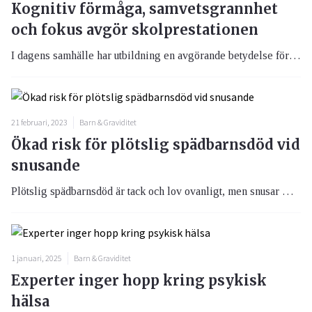
Kognitiv förmåga, samvetsgrannhet
och fokus avgör skolprestationen
I dagens samhälle har utbildning en avgörande betydelse för att forma våra framtida generationer. Forskaren och pedagogen Björn Boman har i en studie visat att det som främst förutspår hur bra en elev kommer att prestera i skolan är IQ, men även samvetsgrannhet, målmedvetenhet och förmåga att fokusera påverkar.
21 februari, 2023
Barn & Graviditet
Ökad risk för plötslig spädbarnsdöd vid
snusande
Plötslig spädbarnsdöd är tack och lov ovanligt, men snusar mamman under graviditeten ökar risken. Resultaten från en studie vid Karolinska institutet visar att risken är ungefär lika stor som vid måttlig cigarrettrökning.
1 januari, 2025
Barn & Graviditet
Experter inger hopp kring psykisk
hälsa