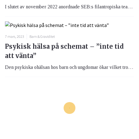
I slutet av november 2022 anordnade SEB:s filantropiska team ett seminarium om psykisk ohälsa hos barn och ungdomar, då detta är ett viktigt tema för Sveriges framtid. Expertpanelen ingav hopp trots ett dystert utgångsläge. Hur kommer det sig att Sveriges barn och ungdomar mår sämre än unga i Danmark och Norge? Varför mår vi sämre nu när man kan tycka att vi borde ha det relativt bra? Det finns många större förändringar som krävs för att unga ska kunna gå ut i livet med en god självkänsla och ett starkt välmående. Trots det pekade experterna även på att det finns bra saker som görs och mindre förändringar som kan genomföras och påverka i positiv riktning. På plats i expertpanelen var Johan Oljeqvist, VD Fryshuset, Stefan Swartling Peterson, Folkhälsoläkare och professor i global omställning för hälsa, Pernilla Baralt, Generalsekreterare för UNICEF Sverige, Klas Bergling, grundare av Tim Bergling Foundation, Siri Helle, psykolog, författare och föreläsare, Ellen Nilses, Ungdomsredaktör för MIND Unga och Jonatan Lamy, Sveriges Elevkårers vice ordförande.
7 mars, 2023
Barn & Graviditet
Psykisk hälsa på schemat – ”inte tid
att vänta”
Den psykiska ohälsan hos barn och ungdomar ökar vilket tros bero bland annat på skolans orimliga krav. Psykologen Siri Helle menar dock att vi inte har tid att vänta på förändringar i skolsystemet, utan måste ta tag i problemen här och nu. Det finns redskap och digitala lösningar, men det gäller att kunskapen når föräldrar och de som arbetar med barn och unga.