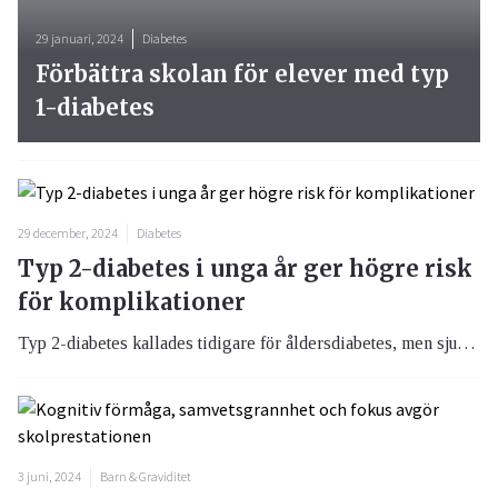
29 januari, 2024
Diabetes
Förbättra skolan för elever med typ
1-diabetes
29 december, 2024
Diabetes
Typ 2-diabetes i unga år ger högre risk
för komplikationer
Typ 2-diabetes kallades tidigare för åldersdiabetes, men sjukdomen kryper ner i åldrarna och även barn drabbas. Unga vuxna med typ 2-diabetes har en ökad risk för allvarliga komplikationer och andra sjukdomar. Tidiga insatser är avgörande – men alla får inte de senaste läkemedel som finns tillgängliga.
3 juni, 2024
Barn & Graviditet