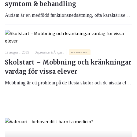
symtom & behandling
Autism är en medfödd funktionsnedsättning, ofta karaktäriserad av svårigheter i kommunikation samt begränsade beteenden och intressen.
19 augusti, 2019
Depression & Ångest
REKOMMENDERAD
Skolstart – Mobbning och kränkningar
vardag för vissa elever
Mobbning är ett problem på de flesta skolor och de utsatta eleverna lider oerhört. Många visar upp symtom som ångest, depression och sömnsvårigheter. Forskning visar att skolor med hög frekvens mobbning generellt uppvisar sämre prestationer bland eleverna.