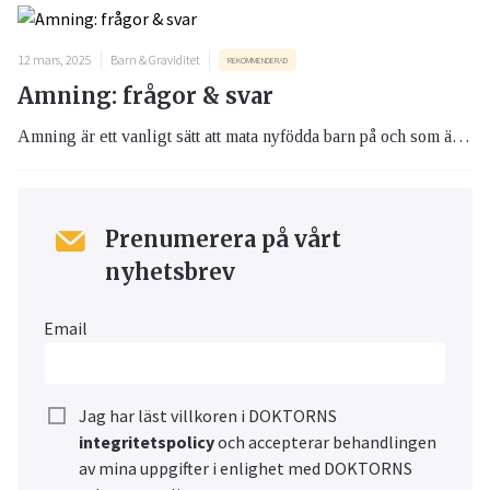
12 mars, 2025
Barn & Graviditet
REKOMMENDERAD
Amning: frågor & svar
Amning är ett vanligt sätt att mata nyfödda barn på och som även naturligt ger nära kroppskontakt med ditt barn. När du ammar är det viktigt att ta en stund för dig själv och ditt barn, hitta en god rutin och vara uppmärksam.
Prenumerera på vårt
nyhetsbrev
Email
Jag har läst villkoren i DOKTORNS
integritetspolicy
och accepterar behandlingen
av mina uppgifter i enlighet med DOKTORNS