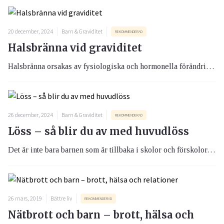
20 december, 2024
Barn & Graviditet
REKOMMENDERAD
Halsbränna vid graviditet
Halsbränna orsakas av fysiologiska och hormonella förändringar i kroppen, exempelvis under en graviditet eller vid stress.
26 december, 2024
Barn & Graviditet
REKOMMENDERAD
Löss – så blir du av med huvudlöss
Det är inte bara barnen som är tillbaka i skolor och förskolor, även lössen frodas när vi åter hamnar i större folksamlingar. Löss är inget att skämmas för. Däremot är det viktigt att ta tag i det på en gång och även informera omgivningen.
26 mars, 2019
Bättre liv
REKOMMENDERAD
Nätbrott och barn – brott, hälsa och