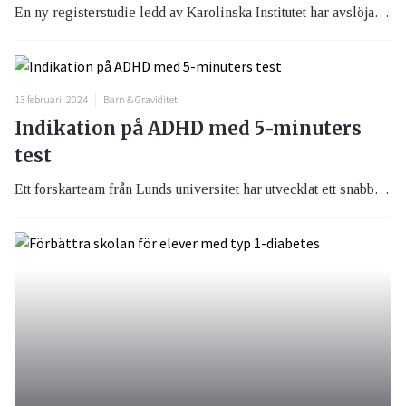
En ny registerstudie ledd av Karolinska Institutet har avslöjat att en av tre barn som drabbas av bakteriell hjärnhinneinflammation lever med permanenta neurologiska funktionsnedsättningar på grund av infektionen.
13 februari, 2024
Barn & Graviditet
Indikation på ADHD med 5-minuters
test
Ett forskarteam från Lunds universitet har utvecklat ett snabbt test som ger en indikation på om ett barn har ADHD. Forskarna har kopplat förändringar i lillhjärnan som är associerade med ADHD till ett finger-tapping-test som tar bara fem minuter att utföra.