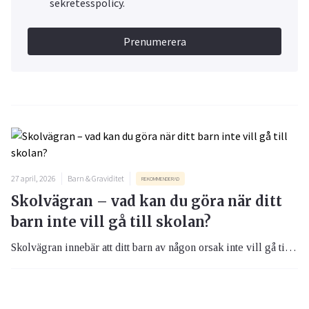
sekretesspolicy.
Prenumerera
27 april, 2026
Barn & Graviditet
REKOMMENDERAD
Skolvägran – vad kan du göra när ditt
barn inte vill gå till skolan?
Skolvägran innebär att ditt barn av någon orsak inte vill gå till skolan. Det är inte samma sak som att skolka, och det kan behövas insatser både från skolan och dig som förälder för att lösa det. Ibland behöver vården också kopplas in för att komma åt de underliggande orsakerna. Skolvägran är inte en medicinsk diagnos, men ibland kan medicinska förklaringsmodeller finnas med som en del av problematiken.