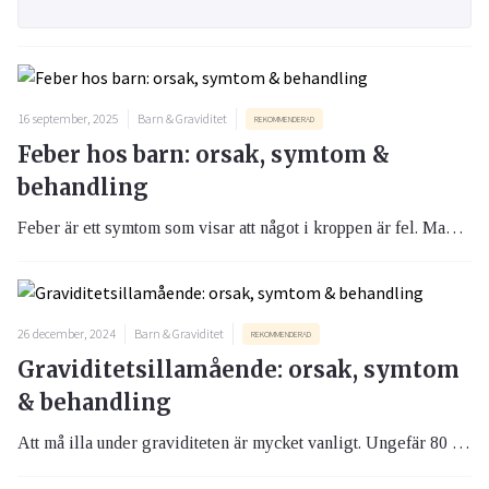
16 september, 2025
Barn & Graviditet
REKOMMENDERAD
Feber hos barn: orsak, symtom &
behandling
Feber är ett symtom som visar att något i kroppen är fel. Man säger att feber är när kroppstemperaturen överstiger 38,0 grader Celsius. Det handlar vanligtvis om en ofarlig infektion som ofta läker av sig själv. Om barnet är yngre än året eller har haft feber i mer än fyra dagar bör man dock kontakta vården.
26 december, 2024
Barn & Graviditet
REKOMMENDERAD
Graviditetsillamående: orsak, symtom
& behandling
Att må illa under graviditeten är mycket vanligt. Ungefär 80 procent av alla gravida kvinnor upplever någon gång graviditetsillamående. Många upplever bara lite illamående på morgonen och någon enstaka kräkning, medan andra plågas av våldsamt illamående och många kräkningar.