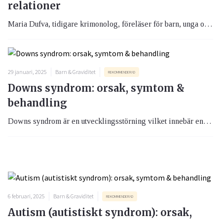
relationer
Maria Dufva, tidigare krimonolog, föreläser för barn, unga och vuxna om barnens liv på nätet och hur de kan skydda sig från fallgropar och faror. Nyckelorden som präglar hennes arbete är: brott, hälsa och relationer.
29 januari, 2025
Barn & Graviditet
REKOMMENDERAD
Downs syndrom: orsak, symtom &
behandling
Downs syndrom är en utvecklingsstörning vilket innebär en funktionsnedsättning i hjärnan. Ungefär 1% av alla barn och vuxna i Sverige har utvecklingsstörning
6 februari, 2025
Barn & Graviditet
REKOMMENDERAD
Autism (autistiskt syndrom): orsak,