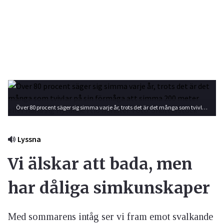
Över 80 procent säger sig simma varje år, trots det är det många som tvivlar på sin förmåga att simma 200 meter eller hålla sig flytande i tio minuter. Foto: Shutterstock
Lyssna
Vi älskar att bada, men
har dåliga simkunskaper
Med sommarens intåg ser vi fram emot svalkande