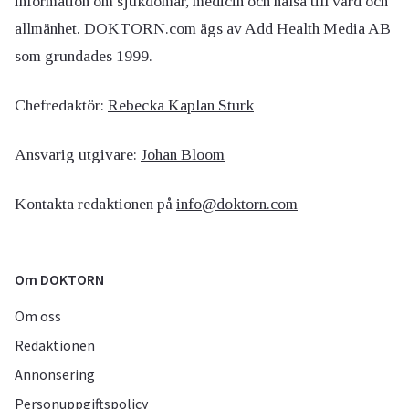
information om sjukdomar, medicin och hälsa till vård och
allmänhet. DOKTORN.com ägs av Add Health Media AB
som grundades 1999.
Chefredaktör:
Rebecka Kaplan Sturk
Ansvarig utgivare:
Johan Bloom
Kontakta redaktionen på
info@doktorn.com
Om DOKTORN
Om oss
Redaktionen
Annonsering
Personuppgiftspolicy