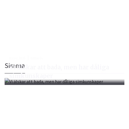
8 juni, 2015
Bättre liv
Simma
Vi älskar att bada, men har dåliga
simkunskaper