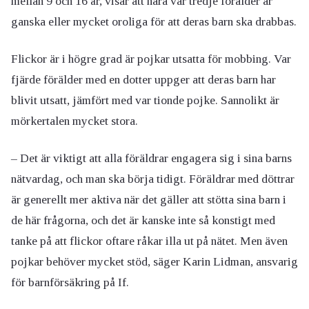
mellan 9 och 16 år, visar att nära var tredje förälder är
ganska eller mycket oroliga för att deras barn ska drabbas.
Flickor är i högre grad är pojkar utsatta för mobbing. Var
fjärde förälder med en dotter uppger att deras barn har
blivit utsatt, jämfört med var tionde pojke. Sannolikt är
mörkertalen mycket stora.
– Det är viktigt att alla föräldrar engagera sig i sina barns
nätvardag, och man ska börja tidigt. Föräldrar med döttrar
är generellt mer aktiva när det gäller att stötta sina barn i
de här frågorna, och det är kanske inte så konstigt med
tanke på att flickor oftare råkar illa ut på nätet. Men även
pojkar behöver mycket stöd, säger Karin Lidman, ansvarig
för barnförsäkring på If.