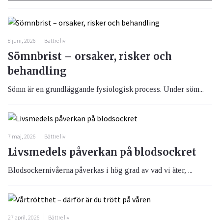
8 juni, 2026
Bättre liv
Sömnbrist – orsaker, risker och
behandling
Sömn är en grundläggande fysiologisk process. Under söm...
7 maj, 2026
Bättre liv
Livsmedels påverkan på blodsockret
Blodsockernivåerna påverkas i hög grad av vad vi äter, ...
27 april, 2026
Bättre liv